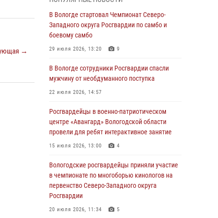
магазина
В Вологде стартовал Чемпионат Северо-
03 августа 2026, 09:34
Западного округа Росгвардии по самбо и
боевому самбо
В Вологде определились победители и
призеры Чемпионатов Северо-Западного
29 июля 2026, 13:20
9
ующая →
округа Росгвардии по спортивному и боевому
самбо
В Вологде сотрудники Росгвардии спасли
мужчину от необдуманного поступка
03 августа 2026, 08:54
8
1
22 июля 2026, 14:57
ЗА МИНУВШУЮ НЕДЕЛЮ СОТРУДНИКАМИ
ВНЕВЕДОМСТВЕННОЙ ОХРАНЫ РОСГВАРДИИ
Росгвардейцы в военно-патриотическом
В ВОЛОГОДСКОЙ ОБЛАСТИ ЗАДЕРЖАНО 23
центре «Авангард» Вологодской области
ПРАВОНАРУШИТЕЛЯ
провели для ребят интерактивное занятие
02 августа 2026, 10:37
15 июля 2026, 13:00
4
Росгвардейцы в г. Соколе задержали
Вологодские росгвардейцы приняли участие
несовершеннолетнего нарушителя
в чемпионате по многоборью кинологов на
на питбайке
первенство Северо-Западного округа
Росгвардии
31 июля 2026, 06:43
20 июля 2026, 11:34
5
В Вологде стартовал Чемпионат Северо-