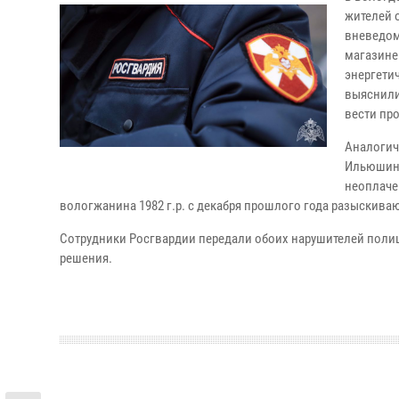
жителей о
вневедом
магазине
энергети
выяснили,
вести пр
Аналогич
Ильюшина
неоплаче
вологжанина 1982 г.р. с декабря прошлого года разыскив
Сотрудники Росгвардии передали обоих нарушителей поли
решения.