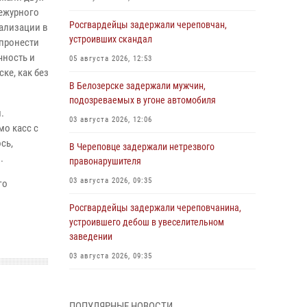
дежурного
Росгвардейцы задержали череповчан,
ализации в
устроивших скандал
 пронести
чность и
05 августа 2026, 12:53
ке, как без
В Белозерске задержали мужчин,
подозреваемых в угоне автомобиля
.
03 августа 2026, 12:06
мо касс с
сь,
В Череповце задержали нетрезвого
.
правонарушителя
03 августа 2026, 09:35
го
Росгвардейцы задержали череповчанина,
устроившего дебош в увеселительном
заведении
03 августа 2026, 09:35
В Череповце задержали женщину,
подозреваемую в хищении товаров из
ПОПУЛЯРНЫЕ НОВОСТИ