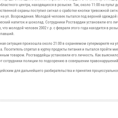
бластного центра, находящихся в розыске. Так, около 11:00 на пульт 
ственной охраны поступил сигнал о сработке кнопки тревожной сигн
 на ул. Возрождения. Молодой человек пытался под верхней одеждой
ческий напиток и шоколад. Сотрудники Росгвардии установили его ли
 что молодой человек 2002 г.р. с февраля этого года находится в розыс
опавший.
ная ситуация произошла около 21:00 в охраняемом супермаркете на ул
. Посетитель спрятал в куртку продукты питания и пытался пройти ми
нным товаром. Росгвардейцы установили его личность. Как выяснило
ают сотрудники полиции по подозрению в совершении правонарушений
цейским для дальнейшего разбирательства и принятия процессуально