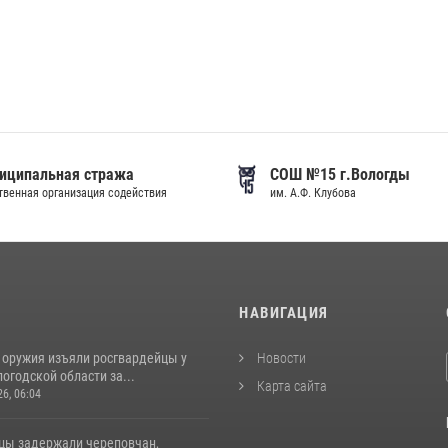
иципальная стража
СОШ №15 г.Вологды
венная организация содействия
им. А.Ф. Клубова
И
НАВИГАЦИЯ
 оружия изъяли росгвардейцы у
Новости
огодской области за...
Карта сайта
26, 06:04
цы задержали череповчан,