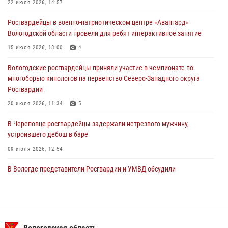
В Вологде стартовал Чемпионат Северо-Западного округа
22 июля 2026, 14:57
Росгвардии по самбо и боевому самбо
Росгвардейцы в военно-патриотическом центре «Авангард»
29 июля 2026, 13:20
9
Вологодской области провели для ребят интерактивное занятие
В Вологде росгвардейцы задержали мужчину, подозреваемого в
15 июля 2026, 13:00
4
хищении цветного металла
Вологодские росгвардейцы приняли участие в чемпионате по
29 июля 2026, 09:08
многоборью кинологов на первенство Северо-Западного округа
Росгвардии
20 июля 2026, 11:34
5
В Череповце росгвардейцы задержали нетрезвого мужчину,
устроившего дебош в баре
09 июля 2026, 12:54
В Вологде представители Росгвардии и УМВД обсудили
взаимодействие по профилактике мошенничеств
22 июля 2026, 12:10
2
В Великом Устюге росгвардейцы задержали мужчин, устроивших
стрельбу