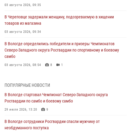
03 августа 2026, 09:35
В Череповце задержали женщину, подозреваемую в хищении
товаров из магазина
03 августа 2026, 09:34
В Вологде определились победители и призеры Чемпионатов
Северо-Западного округа Росгвардии по спортивному и боевому
самбо
03 августа 2026, 08:54
8
1
ЗА МИНУВШУЮ НЕДЕЛЮ СОТРУДНИКАМИ ВНЕВЕДОМСТВЕННОЙ
ОХРАНЫ РОСГВАРДИИ В ВОЛОГОДСКОЙ ОБЛАСТИ ЗАДЕРЖАНО 23
ПОПУЛЯРНЫЕ НОВОСТИ
ПРАВОНАРУШИТЕЛЯ
В Вологде стартовал Чемпионат Северо-Западного округа
02 августа 2026, 10:37
Росгвардии по самбо и боевому самбо
Росгвардейцы в г. Соколе задержали несовершеннолетнего
29 июля 2026, 13:20
9
нарушителя на питбайке
В Вологде сотрудники Росгвардии спасли мужчину от
31 июля 2026, 06:43
необдуманного поступка