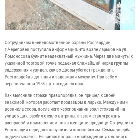
Cотрудникам вневедомственной охраны Росгвардии
г.Череповец поступила информация, что возле ларьков на ул.
Ломоносова буянит неадекватный мужчина. Через две минуты к
указанной торговой точке подъехал ближайший наряд группы
задержания и увидел, как во дворы убегает гражданин.
Росгвардейцы догнали и задержали мужчину. При себе у
череповчанина 1958 г.р. находился нож.
Как выяснили стражи правопорядка, он пришел к своей
знакомой, которая работает продавцом в ларьке. Между ними
возникла ссора, после чего череповчанин взял стоявший на
улице ящик, разбил стекло витрины, а затем стал угрожать
расправой и применением ножа женщине-продавцу. Сотрудники
Росгвардии передали нарушителя полицейским. Сумма ущерба
подсчитывается. Решается вопрос о возбуждении уголовного