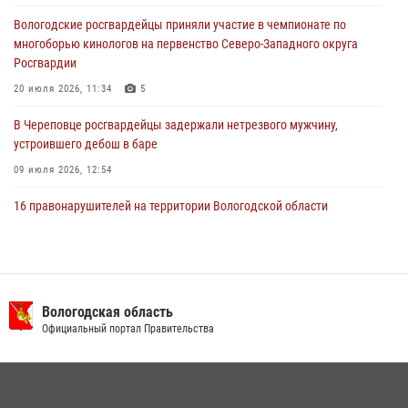
хищении цветного металла
Вологодские росгвардейцы приняли участие в чемпионате по
29 июля 2026, 09:08
многоборью кинологов на первенство Северо-Западного округа
Росгвардии
20 июля 2026, 11:34
5
В Череповце росгвардейцы задержали нетрезвого мужчину,
устроившего дебош в баре
09 июля 2026, 12:54
16 правонарушителей на территории Вологодской области
задержали сотрудники вневедомственной охраны Росгвардии за
минувшую неделю
20 июля 2026, 09:06
В Великом Устюге росгвардейцы задержали мужчин, устроивших
Вологодская область
стрельбу
Официальный портал Правительства
27 июля 2026, 07:28
В Вологде представители Росгвардии и УМВД обсудили
взаимодействие по профилактике мошенничеств