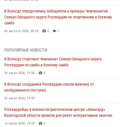
В Вологде определились победители и призеры Чемпионатов
Северо-Западного округа Росгвардии по спортивному и боевому
самбо
03 августа 2026, 08:54
8
1
ЗА МИНУВШУЮ НЕДЕЛЮ СОТРУДНИКАМИ ВНЕВЕДОМСТВЕННОЙ
ОХРАНЫ РОСГВАРДИИ В ВОЛОГОДСКОЙ ОБЛАСТИ ЗАДЕРЖАНО 23
ПОПУЛЯРНЫЕ НОВОСТИ
ПРАВОНАРУШИТЕЛЯ
В Вологде стартовал Чемпионат Северо-Западного округа
02 августа 2026, 10:37
Росгвардии по самбо и боевому самбо
Росгвардейцы в г. Соколе задержали несовершеннолетнего
29 июля 2026, 13:20
9
нарушителя на питбайке
В Вологде сотрудники Росгвардии спасли мужчину от
31 июля 2026, 06:43
необдуманного поступка
В Вологде стартовал Чемпионат Северо-Западного округа
22 июля 2026, 14:57
Росгвардии по самбо и боевому самбо
Росгвардейцы в военно-патриотическом центре «Авангард»
29 июля 2026, 13:20
9
Вологодской области провели для ребят интерактивное занятие
В Вологде росгвардейцы задержали мужчину, подозреваемого в
15 июля 2026, 13:00
4