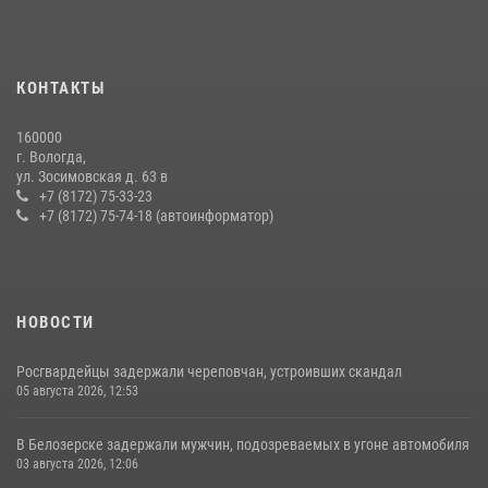
22 июля 2026, 12:10
2
21 единицу оружия изъяли за минувшую неделю сотрудники
КОНТАКТЫ
Росгвардии в Вологодской области
20 июля 2026, 10:47
160000
г. Вологда,
В Соколе росгвардейцы задержали двух нетрезвых мужчин,
ул. Зосимовская д. 63 в
угрожавших молодежи расправой
+7 (8172) 75-33-23
+7 (8172) 75-74-18 (автоинформатор)
08 июля 2026, 07:52
1
НОВОСТИ
Росгвардейцы задержали череповчан, устроивших скандал
05 августа 2026, 12:53
В Белозерске задержали мужчин, подозреваемых в угоне автомобиля
03 августа 2026, 12:06