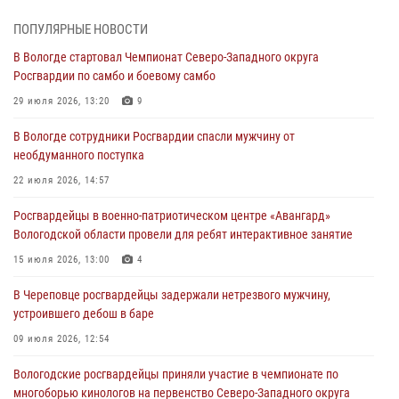
В Череповце задержали женщину, подозреваемую в хищении
товаров из магазина
ПОПУЛЯРНЫЕ НОВОСТИ
03 августа 2026, 09:34
В Вологде стартовал Чемпионат Северо-Западного округа
Росгвардии по самбо и боевому самбо
В Вологде определились победители и призеры Чемпионатов
Северо-Западного округа Росгвардии по спортивному и боевому
29 июля 2026, 13:20
9
самбо
В Вологде сотрудники Росгвардии спасли мужчину от
03 августа 2026, 08:54
8
1
необдуманного поступка
ЗА МИНУВШУЮ НЕДЕЛЮ СОТРУДНИКАМИ ВНЕВЕДОМСТВЕННОЙ
22 июля 2026, 14:57
ОХРАНЫ РОСГВАРДИИ В ВОЛОГОДСКОЙ ОБЛАСТИ ЗАДЕРЖАНО 23
Росгвардейцы в военно-патриотическом центре «Авангард»
ПРАВОНАРУШИТЕЛЯ
Вологодской области провели для ребят интерактивное занятие
02 августа 2026, 10:37
15 июля 2026, 13:00
4
Росгвардейцы в г. Соколе задержали несовершеннолетнего
В Череповце росгвардейцы задержали нетрезвого мужчину,
нарушителя на питбайке
устроившего дебош в баре
31 июля 2026, 06:43
09 июля 2026, 12:54
Вологодские росгвардейцы приняли участие в чемпионате по
многоборью кинологов на первенство Северо-Западного округа