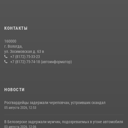
минувшую неделю
20 июля 2026, 09:06
В Соколе росгвардейцы задержали двух нетрезвых мужчин,
КОНТАКТЫ
угрожавших молодежи расправой
08 июля 2026, 07:52
1
160000
г. Вологда,
21 единицу оружия изъяли за минувшую неделю сотрудники
ул. Зосимовская д. 63 в
Росгвардии в Вологодской области
+7 (8172) 75-33-23
+7 (8172) 75-74-18 (автоинформатор)
20 июля 2026, 10:47
НОВОСТИ
Росгвардейцы задержали череповчан, устроивших скандал
05 августа 2026, 12:53
В Белозерске задержали мужчин, подозреваемых в угоне автомобиля
03 августа 2026, 12:06