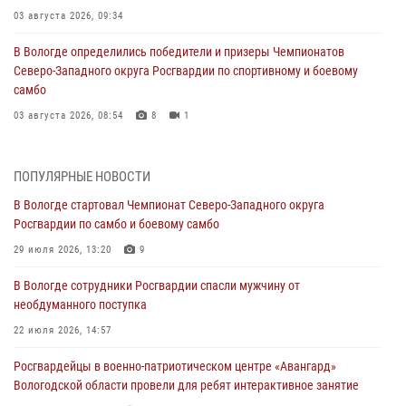
03 августа 2026, 09:34
В Вологде определились победители и призеры Чемпионатов
Северо-Западного округа Росгвардии по спортивному и боевому
самбо
03 августа 2026, 08:54
8
1
ЗА МИНУВШУЮ НЕДЕЛЮ СОТРУДНИКАМИ ВНЕВЕДОМСТВЕННОЙ
ОХРАНЫ РОСГВАРДИИ В ВОЛОГОДСКОЙ ОБЛАСТИ ЗАДЕРЖАНО 23
ПОПУЛЯРНЫЕ НОВОСТИ
ПРАВОНАРУШИТЕЛЯ
В Вологде стартовал Чемпионат Северо-Западного округа
02 августа 2026, 10:37
Росгвардии по самбо и боевому самбо
Росгвардейцы в г. Соколе задержали несовершеннолетнего
29 июля 2026, 13:20
9
нарушителя на питбайке
В Вологде сотрудники Росгвардии спасли мужчину от
31 июля 2026, 06:43
необдуманного поступка
В Вологде стартовал Чемпионат Северо-Западного округа
22 июля 2026, 14:57
Росгвардии по самбо и боевому самбо
Росгвардейцы в военно-патриотическом центре «Авангард»
29 июля 2026, 13:20
9
Вологодской области провели для ребят интерактивное занятие