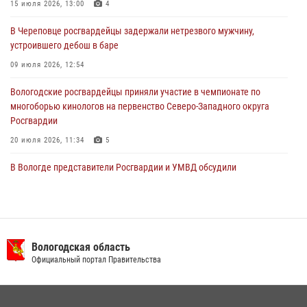
В Вологде росгвардейцы задержали мужчину, подозреваемого в
15 июля 2026, 13:00
4
хищении цветного металла
В Череповце росгвардейцы задержали нетрезвого мужчину,
29 июля 2026, 09:08
устроившего дебош в баре
09 июля 2026, 12:54
Вологодские росгвардейцы приняли участие в чемпионате по
многоборью кинологов на первенство Северо-Западного округа
Росгвардии
20 июля 2026, 11:34
5
В Вологде представители Росгвардии и УМВД обсудили
взаимодействие по профилактике мошенничеств
22 июля 2026, 12:10
2
В Великом Устюге росгвардейцы задержали мужчин, устроивших
стрельбу
Вологодская область
Официальный портал Правительства
27 июля 2026, 07:28
16 правонарушителей на территории Вологодской области
задержали сотрудники вневедомственной охраны Росгвардии за