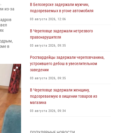
.
В Белозерске задержали мужчин,
и из-за
подозреваемых в угоне автомобиля
кадров
03 августа 2026, 12:06
авел
ях
В Череповце задержали нетрезвого
правонарушителя
бодрым,
рме в
03 августа 2026, 09:35
Росгвардейцы задержали череповчанина,
устроившего дебош в увеселительном
заведении
03 августа 2026, 09:35
В Череповце задержали женщину,
подозреваемую в хищении товаров из
магазина
03 августа 2026, 09:34
В Вологде определились победители и
призеры Чемпионатов Северо-Западного
ПОПУЛЯРНЫЕ НОВОСТИ