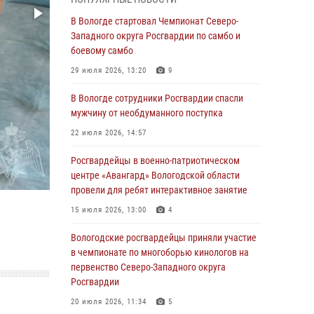
округа Росгвардии по спортивному и боевому
самбо
В Вологде стартовал Чемпионат Северо-
Западного округа Росгвардии по самбо и
03 августа 2026, 08:54
8
1
боевому самбо
ЗА МИНУВШУЮ НЕДЕЛЮ СОТРУДНИКАМИ
29 июля 2026, 13:20
9
ВНЕВЕДОМСТВЕННОЙ ОХРАНЫ РОСГВАРДИИ
В ВОЛОГОДСКОЙ ОБЛАСТИ ЗАДЕРЖАНО 23
В Вологде сотрудники Росгвардии спасли
ПРАВОНАРУШИТЕЛЯ
мужчину от необдуманного поступка
02 августа 2026, 10:37
22 июля 2026, 14:57
Росгвардейцы в г. Соколе задержали
Росгвардейцы в военно-патриотическом
несовершеннолетнего нарушителя
центре «Авангард» Вологодской области
на питбайке
провели для ребят интерактивное занятие
31 июля 2026, 06:43
15 июля 2026, 13:00
4
В Вологде стартовал Чемпионат Северо-
Вологодские росгвардейцы приняли участие
Западного округа Росгвардии по самбо и
в чемпионате по многоборью кинологов на
боевому самбо
первенство Северо-Западного округа
Росгвардии
29 июля 2026, 13:20
9
20 июля 2026, 11:34
5
В Вологде росгвардейцы задержали