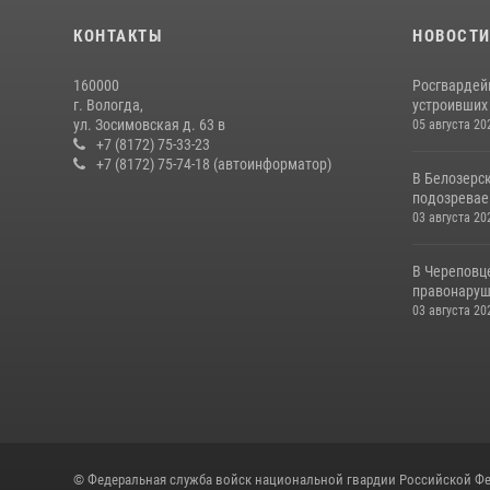
КОНТАКТЫ
НОВОСТ
160000
Росгвардей
г. Вологда,
устроивших
ул. Зосимовская д. 63 в
05 августа 20
+7 (8172) 75-33-23
+7 (8172) 75-74-18 (автоинформатор)
В Белозерс
подозревае
03 августа 20
В Череповц
правонаруш
03 августа 20
© Федеральная служба войск национальной гвардии Российской Фе