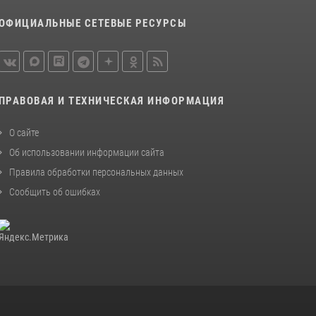
В Соколе росгвардейцы задержали двух
ОФИЦИАЛЬНЫЕ СЕТЕВЫЕ РЕСУРСЫ
нетрезвых мужчин, угрожавших молодежи
расправой
08 июля 2026, 07:52
1
21 единицу оружия изъяли за минувшую
ПРАВОВАЯ И ТЕХНИЧЕСКАЯ ИНФОРМАЦИЯ
неделю сотрудники Росгвардии в
Вологодской области
О сайте
20 июля 2026, 10:47
Об использовании информации сайта
Правила обработки персональных данных
Сообщить об ошибках