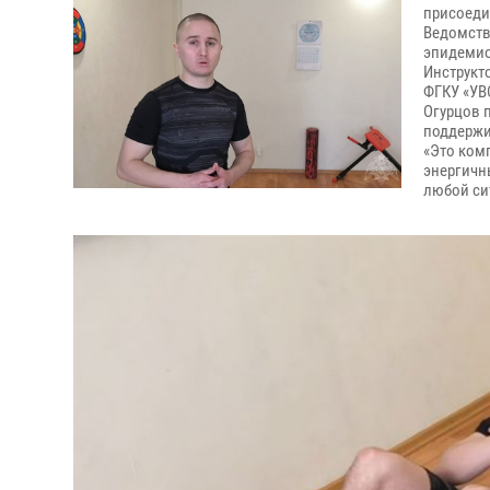
присоеди
Ведомств
эпидемио
Инструкт
ФГКУ «УВ
Огурцов 
поддержи
«Это ком
энергичн
любой сит