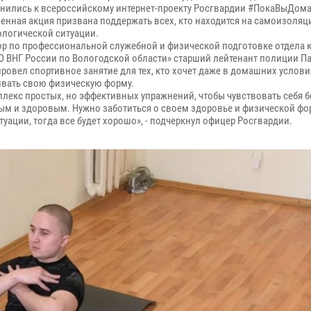
нились к всероссийскому интернет-проекту Росгвардии #ПокаВыДома
енная акция призвана поддержать всех, кто находится на самоизоляци
логической ситуации.
ор по профессиональной служебной и физической подготовке отдела 
О ВНГ России по Вологодской области» старший лейтенант полиции П
провел спортивное занятие для тех, кто хочет даже в домашних услови
вать свою физическую форму.
плекс простых, но эффективных упражнений, чтобы чувствовать себя 
ым и здоровым. Нужно заботиться о своем здоровье и физической фо
уации, тогда все будет хорошо», - подчеркнул офицер Росгвардии.