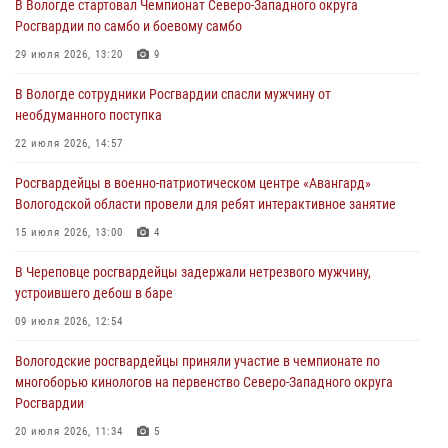
В Вологде стартовал Чемпионат Северо-Западного округа
Росгвардии по самбо и боевому самбо
В Вологде определились победители и призеры Чемпионатов
Северо-Западного округа Росгвардии по спортивному и боевому
29 июля 2026, 13:20
9
самбо
В Вологде сотрудники Росгвардии спасли мужчину от
03 августа 2026, 08:54
8
1
необдуманного поступка
ЗА МИНУВШУЮ НЕДЕЛЮ СОТРУДНИКАМИ ВНЕВЕДОМСТВЕННОЙ
22 июля 2026, 14:57
ОХРАНЫ РОСГВАРДИИ В ВОЛОГОДСКОЙ ОБЛАСТИ ЗАДЕРЖАНО 23
Росгвардейцы в военно-патриотическом центре «Авангард»
ПРАВОНАРУШИТЕЛЯ
Вологодской области провели для ребят интерактивное занятие
02 августа 2026, 10:37
15 июля 2026, 13:00
4
Росгвардейцы в г. Соколе задержали несовершеннолетнего
В Череповце росгвардейцы задержали нетрезвого мужчину,
нарушителя на питбайке
устроившего дебош в баре
31 июля 2026, 06:43
09 июля 2026, 12:54
Вологодские росгвардейцы приняли участие в чемпионате по
многоборью кинологов на первенство Северо-Западного округа
Росгвардии
20 июля 2026, 11:34
5