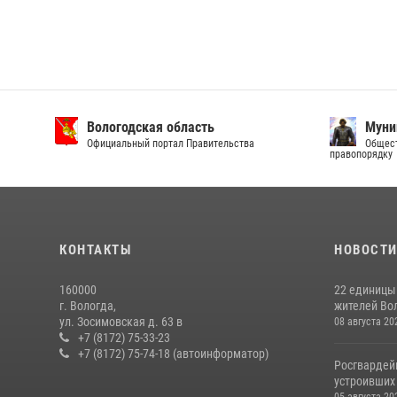
Вологодская область
Муни
Официальный портал Правительства
Общест
правопорядку
КОНТАКТЫ
НОВОСТ
160000
22 единицы
г. Вологда,
жителей Вол
ул. Зосимовская д. 63 в
08 августа 20
+7 (8172) 75-33-23
+7 (8172) 75-74-18 (автоинформатор)
Росгвардей
устроивших