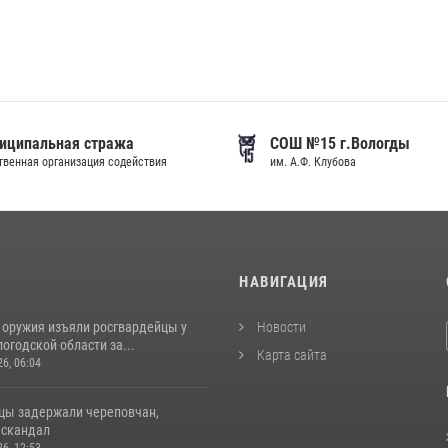
иципальная стража
СОШ №15 г.Вологды
венная организация содействия
им. А.Ф. Клубова
И
НАВИГАЦИЯ
 оружия изъяли росгвардейцы у
Новости
огодской области за...
Карта сайта
26, 06:04
цы задержали череповчан,
 скандал