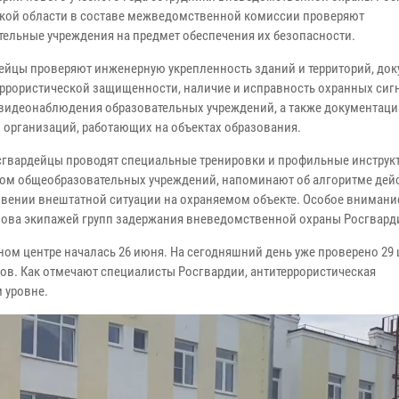
кой области в составе межведомственной комиссии проверяют
тельные учреждения на предмет обеспечения их безопасности.
ейцы проверяют инженерную укрепленность зданий и территорий, до
еррористической защищенности, наличие и исправность охранных си
 видеонаблюдения образовательных учреждений, а также документац
 организаций, работающих на объектах образования.
сгвардейцы проводят специальные тренировки и профильные инструк
ом общеобразовательных учреждений, напоминают об алгоритме дей
вении внештатной ситуации на охраняемом объекте. Особое внимание
зова экипажей групп задержания вневедомственной охраны Росгвард
ном центре началась 26 июня. На сегодняшний день уже проверено 29 
ов. Как отмечают специалисты Росгвардии, антитеррористическая
 уровне.