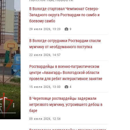
магазина
В Вологде стартовал Чемпионат Северо-
03 августа 2026, 09:34
Западного округа Росгвардии по самбо и
боевому самбо
В Вологде определились победители и
призеры Чемпионатов Северо-Западного
29 июля 2026, 13:20
9
округа Росгвардии по спортивному и боевому
самбо
В Вологде сотрудники Росгвардии спасли
мужчину от необдуманного поступка
03 августа 2026, 08:54
8
1
22 июля 2026, 14:57
ЗА МИНУВШУЮ НЕДЕЛЮ СОТРУДНИКАМИ
ВНЕВЕДОМСТВЕННОЙ ОХРАНЫ РОСГВАРДИИ
Росгвардейцы в военно-патриотическом
В ВОЛОГОДСКОЙ ОБЛАСТИ ЗАДЕРЖАНО 23
центре «Авангард» Вологодской области
ПРАВОНАРУШИТЕЛЯ
провели для ребят интерактивное занятие
02 августа 2026, 10:37
15 июля 2026, 13:00
4
Росгвардейцы в г. Соколе задержали
В Череповце росгвардейцы задержали
несовершеннолетнего нарушителя
нетрезвого мужчину, устроившего дебош в
на питбайке
баре
31 июля 2026, 06:43
09 июля 2026, 12:54
В Вологде стартовал Чемпионат Северо-