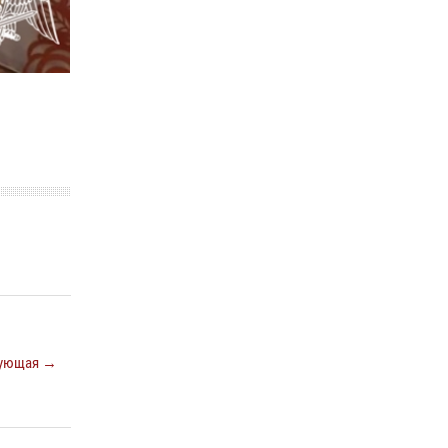
21 единицу оружия изъяли за минувшую
неделю сотрудники Росгвардии в
Вологодской области
20 июля 2026, 10:47
26 единиц оружия сдали росгвардейцам
добровольно жители Вологодской области за
минувшую неделю
11 июля 2026, 05:49
ующая →