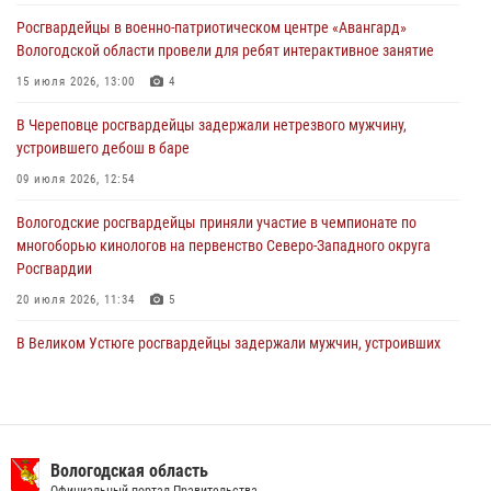
ОХРАНЫ РОСГВАРДИИ В ВОЛОГОДСКОЙ ОБЛАСТИ ЗАДЕРЖАНО 23
Росгвардейцы в военно-патриотическом центре «Авангард»
ПРАВОНАРУШИТЕЛЯ
Вологодской области провели для ребят интерактивное занятие
02 августа 2026, 10:37
15 июля 2026, 13:00
4
Росгвардейцы в г. Соколе задержали несовершеннолетнего
В Череповце росгвардейцы задержали нетрезвого мужчину,
нарушителя на питбайке
устроившего дебош в баре
31 июля 2026, 06:43
09 июля 2026, 12:54
Вологодские росгвардейцы приняли участие в чемпионате по
многоборью кинологов на первенство Северо-Западного округа
Росгвардии
20 июля 2026, 11:34
5
В Великом Устюге росгвардейцы задержали мужчин, устроивших
стрельбу
27 июля 2026, 07:28
В Вологде представители Росгвардии и УМВД обсудили
взаимодействие по профилактике мошенничеств
Вологодская область