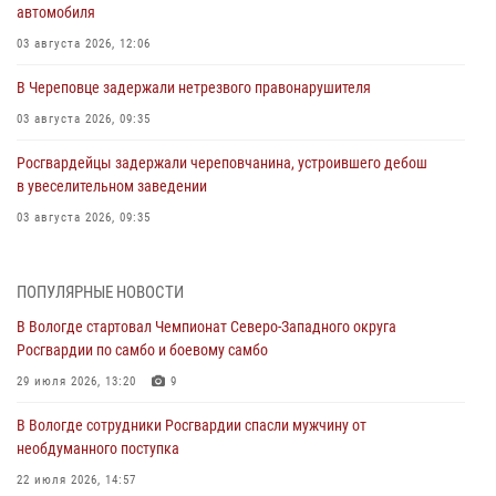
автомобиля
03 августа 2026, 12:06
В Череповце задержали нетрезвого правонарушителя
03 августа 2026, 09:35
Росгвардейцы задержали череповчанина, устроившего дебош
в увеселительном заведении
03 августа 2026, 09:35
В Череповце задержали женщину, подозреваемую в хищении
товаров из магазина
ПОПУЛЯРНЫЕ НОВОСТИ
03 августа 2026, 09:34
В Вологде стартовал Чемпионат Северо-Западного округа
Росгвардии по самбо и боевому самбо
В Вологде определились победители и призеры Чемпионатов
Северо-Западного округа Росгвардии по спортивному и боевому
29 июля 2026, 13:20
9
самбо
В Вологде сотрудники Росгвардии спасли мужчину от
03 августа 2026, 08:54
8
1
необдуманного поступка
ЗА МИНУВШУЮ НЕДЕЛЮ СОТРУДНИКАМИ ВНЕВЕДОМСТВЕННОЙ
22 июля 2026, 14:57