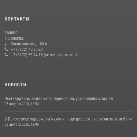
22 июля 2026, 12:10
2
21 единицу оружия изъяли за минувшую неделю сотрудники
КОНТАКТЫ
Росгвардии в Вологодской области
20 июля 2026, 10:47
160000
г. Вологда,
В Соколе росгвардейцы задержали двух нетрезвых мужчин,
ул. Зосимовская д. 63 в
угрожавших молодежи расправой
+7 (8172) 75-33-23
+7 (8172) 75-74-18 (автоинформатор)
08 июля 2026, 07:52
1
НОВОСТИ
Росгвардейцы задержали череповчан, устроивших скандал
05 августа 2026, 12:53
В Белозерске задержали мужчин, подозреваемых в угоне автомобиля
03 августа 2026, 12:06