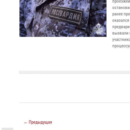
проезжей
останови
ранее пр
оказался 
предвари
вызвали 
участник
процессу
← Предыдущая