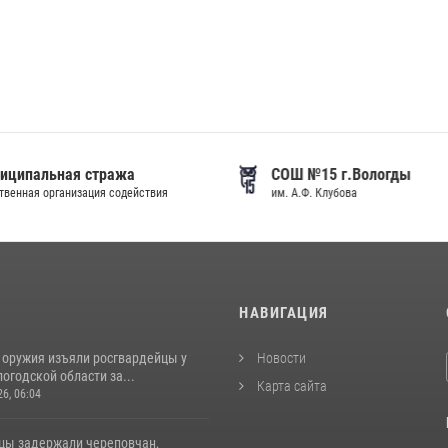
иципальная стража
СОШ №15 г.Вологды
венная организация содействия
им. А.Ф. Клубова
И
НАВИГАЦИЯ
 оружия изъяли росгвардейцы у
Новости
огодской области за...
Карта сайта
26, 06:04
цы задержали череповчан,