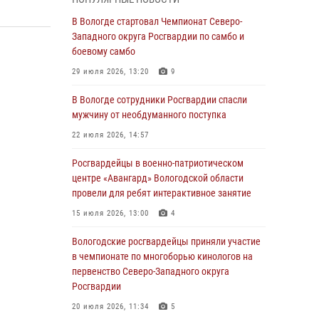
магазина
В Вологде стартовал Чемпионат Северо-
03 августа 2026, 09:34
Западного округа Росгвардии по самбо и
боевому самбо
В Вологде определились победители и
призеры Чемпионатов Северо-Западного
29 июля 2026, 13:20
9
округа Росгвардии по спортивному и боевому
самбо
В Вологде сотрудники Росгвардии спасли
мужчину от необдуманного поступка
03 августа 2026, 08:54
8
1
22 июля 2026, 14:57
ЗА МИНУВШУЮ НЕДЕЛЮ СОТРУДНИКАМИ
ВНЕВЕДОМСТВЕННОЙ ОХРАНЫ РОСГВАРДИИ
Росгвардейцы в военно-патриотическом
В ВОЛОГОДСКОЙ ОБЛАСТИ ЗАДЕРЖАНО 23
центре «Авангард» Вологодской области
ПРАВОНАРУШИТЕЛЯ
провели для ребят интерактивное занятие
02 августа 2026, 10:37
15 июля 2026, 13:00
4
Росгвардейцы в г. Соколе задержали
Вологодские росгвардейцы приняли участие
несовершеннолетнего нарушителя
в чемпионате по многоборью кинологов на
на питбайке
первенство Северо-Западного округа
Росгвардии
31 июля 2026, 06:43
20 июля 2026, 11:34
5
В Вологде стартовал Чемпионат Северо-