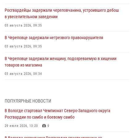
Росгвардейцы задержали череповчанина, устроившего дебош
в увеселительном заведении
03 августа 2026, 09:35
В Череповце задержали нетрезвого правонарушителя
03 августа 2026, 09:35
В Череповце задержали женщину, подозреваемую в хищении
товаров из магазина
03 августа 2026, 09:34
В Вологде определились победители и призеры Чемпионатов
Северо-Западного округа Росгвардии по спортивному и боевому
самбо
ПОПУЛЯРНЫЕ НОВОСТИ
03 августа 2026, 08:54
8
1
В Вологде стартовал Чемпионат Северо-Западного округа
Росгвардии по самбо и боевому самбо
ЗА МИНУВШУЮ НЕДЕЛЮ СОТРУДНИКАМИ ВНЕВЕДОМСТВЕННОЙ
ОХРАНЫ РОСГВАРДИИ В ВОЛОГОДСКОЙ ОБЛАСТИ ЗАДЕРЖАНО 23
29 июля 2026, 13:20
9
ПРАВОНАРУШИТЕЛЯ
В Вологде сотрудники Росгвардии спасли мужчину от