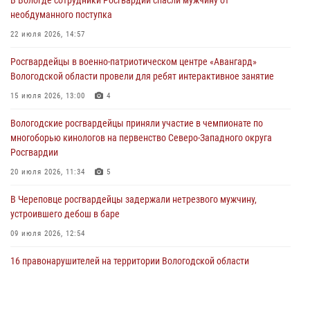
02 августа 2026, 10:37
необдуманного поступка
Росгвардейцы в г. Соколе задержали несовершеннолетнего
22 июля 2026, 14:57
нарушителя на питбайке
Росгвардейцы в военно-патриотическом центре «Авангард»
31 июля 2026, 06:43
Вологодской области провели для ребят интерактивное занятие
В Вологде стартовал Чемпионат Северо-Западного округа
15 июля 2026, 13:00
4
Росгвардии по самбо и боевому самбо
Вологодские росгвардейцы приняли участие в чемпионате по
29 июля 2026, 13:20
9
многоборью кинологов на первенство Северо-Западного округа
Росгвардии
20 июля 2026, 11:34
5
В Череповце росгвардейцы задержали нетрезвого мужчину,
устроившего дебош в баре
09 июля 2026, 12:54
16 правонарушителей на территории Вологодской области
задержали сотрудники вневедомственной охраны Росгвардии за
минувшую неделю
20 июля 2026, 09:06