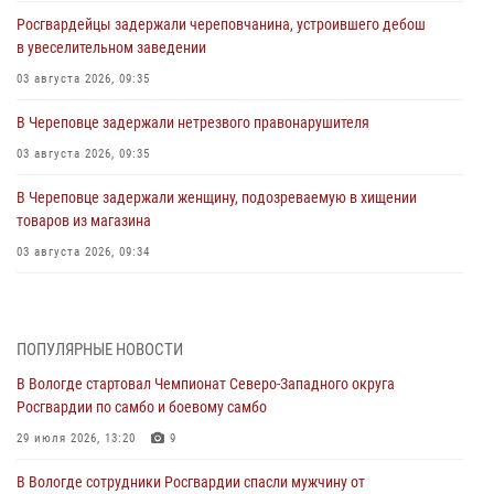
Росгвардейцы задержали череповчанина, устроившего дебош
в увеселительном заведении
03 августа 2026, 09:35
В Череповце задержали нетрезвого правонарушителя
03 августа 2026, 09:35
В Череповце задержали женщину, подозреваемую в хищении
товаров из магазина
03 августа 2026, 09:34
В Вологде определились победители и призеры Чемпионатов
Северо-Западного округа Росгвардии по спортивному и боевому
самбо
ПОПУЛЯРНЫЕ НОВОСТИ
03 августа 2026, 08:54
8
1
В Вологде стартовал Чемпионат Северо-Западного округа
Росгвардии по самбо и боевому самбо
ЗА МИНУВШУЮ НЕДЕЛЮ СОТРУДНИКАМИ ВНЕВЕДОМСТВЕННОЙ
ОХРАНЫ РОСГВАРДИИ В ВОЛОГОДСКОЙ ОБЛАСТИ ЗАДЕРЖАНО 23
29 июля 2026, 13:20
9
ПРАВОНАРУШИТЕЛЯ
В Вологде сотрудники Росгвардии спасли мужчину от