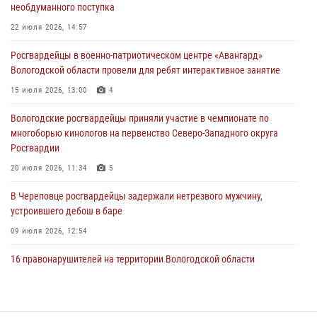
02 августа 2026, 10:37
необдуманного поступка
Росгвардейцы в г. Соколе задержали несовершеннолетнего
22 июля 2026, 14:57
нарушителя на питбайке
Росгвардейцы в военно-патриотическом центре «Авангард»
31 июля 2026, 06:43
Вологодской области провели для ребят интерактивное занятие
В Вологде стартовал Чемпионат Северо-Западного округа
15 июля 2026, 13:00
4
Росгвардии по самбо и боевому самбо
Вологодские росгвардейцы приняли участие в чемпионате по
29 июля 2026, 13:20
9
многоборью кинологов на первенство Северо-Западного округа
Росгвардии
20 июля 2026, 11:34
5
В Череповце росгвардейцы задержали нетрезвого мужчину,
устроившего дебош в баре
09 июля 2026, 12:54
16 правонарушителей на территории Вологодской области
задержали сотрудники вневедомственной охраны Росгвардии за
минувшую неделю
20 июля 2026, 09:06