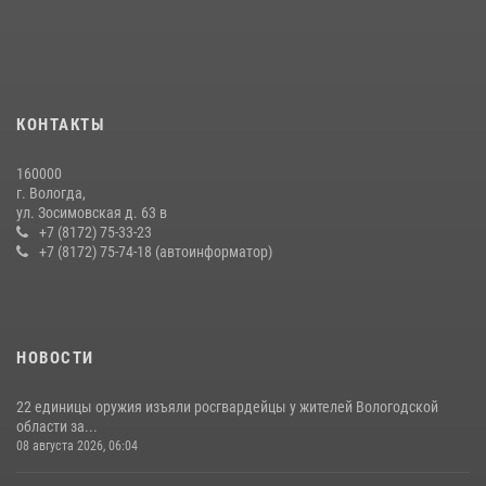
21 единицу оружия изъяли за минувшую неделю сотрудники
Росгвардии в Вологодской области
20 июля 2026, 10:47
В Вологде представители Росгвардии и УМВД обсудили
КОНТАКТЫ
взаимодействие по профилактике мошенничеств
22 июля 2026, 12:10
2
160000
г. Вологда,
В ВОЛОГДЕ РОСГВАРДЕЙЦЫ ЗАДЕРЖАЛИ МУЖЧИНУ,
ул. Зосимовская д. 63 в
ОТКАЗЫВАВШЕГОСЯ ОСВОБОДИТЬ НОМЕР В ГОСТИНИЦЕ
+7 (8172) 75-33-23
+7 (8172) 75-74-18 (автоинформатор)
24 июля 2026, 07:32
НОВОСТИ
22 единицы оружия изъяли росгвардейцы у жителей Вологодской
области за...
08 августа 2026, 06:04