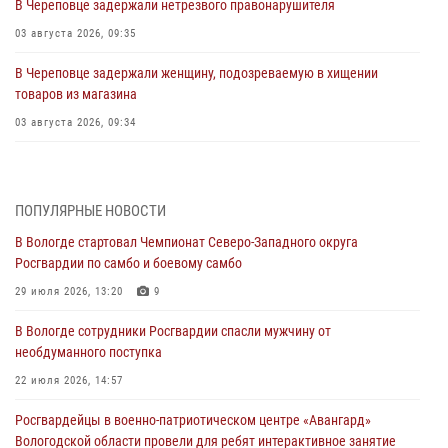
В Череповце задержали нетрезвого правонарушителя
03 августа 2026, 09:35
В Череповце задержали женщину, подозреваемую в хищении
товаров из магазина
03 августа 2026, 09:34
В Вологде определились победители и призеры Чемпионатов
Северо-Западного округа Росгвардии по спортивному и боевому
самбо
ПОПУЛЯРНЫЕ НОВОСТИ
03 августа 2026, 08:54
8
1
В Вологде стартовал Чемпионат Северо-Западного округа
Росгвардии по самбо и боевому самбо
ЗА МИНУВШУЮ НЕДЕЛЮ СОТРУДНИКАМИ ВНЕВЕДОМСТВЕННОЙ
ОХРАНЫ РОСГВАРДИИ В ВОЛОГОДСКОЙ ОБЛАСТИ ЗАДЕРЖАНО 23
29 июля 2026, 13:20
9
ПРАВОНАРУШИТЕЛЯ
В Вологде сотрудники Росгвардии спасли мужчину от
02 августа 2026, 10:37
необдуманного поступка
Росгвардейцы в г. Соколе задержали несовершеннолетнего
22 июля 2026, 14:57
нарушителя на питбайке
Росгвардейцы в военно-патриотическом центре «Авангард»
31 июля 2026, 06:43
Вологодской области провели для ребят интерактивное занятие