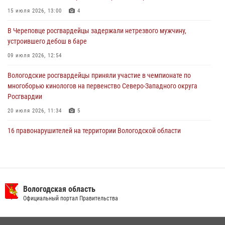
В Вологде стартовал Чемпионат Северо-Западного округа
15 июля 2026, 13:00
4
Росгвардии по самбо и боевому самбо
В Череповце росгвардейцы задержали нетрезвого мужчину,
29 июля 2026, 13:20
9
устроившего дебош в баре
09 июля 2026, 12:54
Вологодские росгвардейцы приняли участие в чемпионате по
многоборью кинологов на первенство Северо-Западного округа
Росгвардии
20 июля 2026, 11:34
5
16 правонарушителей на территории Вологодской области
задержали сотрудники вневедомственной охраны Росгвардии за
минувшую неделю
20 июля 2026, 09:06
В Великом Устюге росгвардейцы задержали мужчин, устроивших
Вологодская область
стрельбу
Официальный портал Правительства
27 июля 2026, 07:28