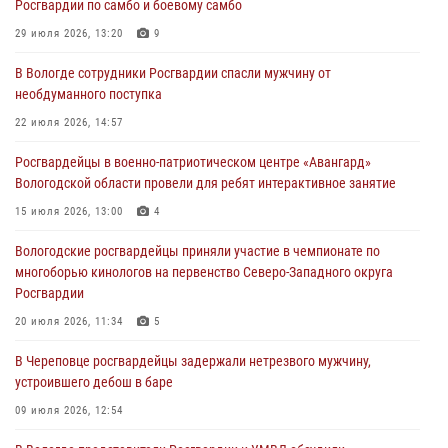
Росгвардии по самбо и боевому самбо
Росгвардейцы в г. Соколе задержали несовершеннолетнего
29 июля 2026, 13:20
9
нарушителя на питбайке
В Вологде сотрудники Росгвардии спасли мужчину от
31 июля 2026, 06:43
необдуманного поступка
В Вологде стартовал Чемпионат Северо-Западного округа
22 июля 2026, 14:57
Росгвардии по самбо и боевому самбо
Росгвардейцы в военно-патриотическом центре «Авангард»
29 июля 2026, 13:20
9
Вологодской области провели для ребят интерактивное занятие
В Вологде росгвардейцы задержали мужчину, подозреваемого в
15 июля 2026, 13:00
4
хищении цветного металла
Вологодские росгвардейцы приняли участие в чемпионате по
29 июля 2026, 09:08
многоборью кинологов на первенство Северо-Западного округа
Росгвардии
20 июля 2026, 11:34
5
В Череповце росгвардейцы задержали нетрезвого мужчину,
устроившего дебош в баре
09 июля 2026, 12:54