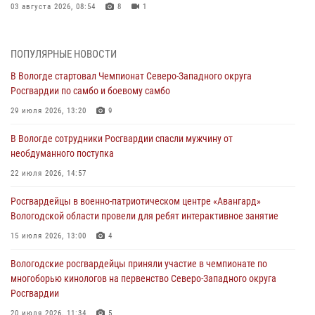
03 августа 2026, 08:54
8
1
ЗА МИНУВШУЮ НЕДЕЛЮ СОТРУДНИКАМИ ВНЕВЕДОМСТВЕННОЙ
ОХРАНЫ РОСГВАРДИИ В ВОЛОГОДСКОЙ ОБЛАСТИ ЗАДЕРЖАНО 23
ПОПУЛЯРНЫЕ НОВОСТИ
ПРАВОНАРУШИТЕЛЯ
В Вологде стартовал Чемпионат Северо-Западного округа
02 августа 2026, 10:37
Росгвардии по самбо и боевому самбо
Росгвардейцы в г. Соколе задержали несовершеннолетнего
29 июля 2026, 13:20
9
нарушителя на питбайке
В Вологде сотрудники Росгвардии спасли мужчину от
31 июля 2026, 06:43
необдуманного поступка
В Вологде стартовал Чемпионат Северо-Западного округа
22 июля 2026, 14:57
Росгвардии по самбо и боевому самбо
Росгвардейцы в военно-патриотическом центре «Авангард»
29 июля 2026, 13:20
9
Вологодской области провели для ребят интерактивное занятие
В Вологде росгвардейцы задержали мужчину, подозреваемого в
15 июля 2026, 13:00
4
хищении цветного металла
Вологодские росгвардейцы приняли участие в чемпионате по
29 июля 2026, 09:08
многоборью кинологов на первенство Северо-Западного округа
Росгвардии
20 июля 2026, 11:34
5