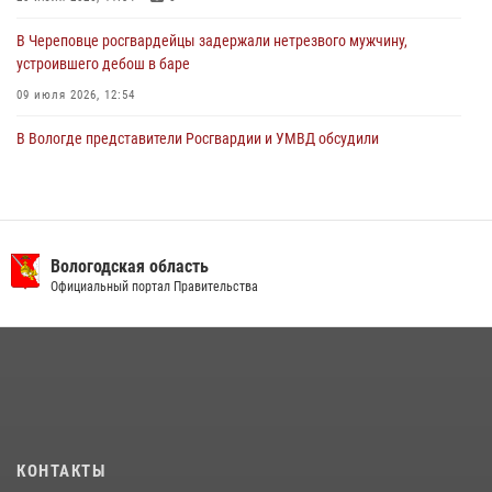
В Череповце росгвардейцы задержали нетрезвого мужчину,
устроившего дебош в баре
09 июля 2026, 12:54
В Вологде представители Росгвардии и УМВД обсудили
взаимодействие по профилактике мошенничеств
22 июля 2026, 12:10
2
В Великом Устюге росгвардейцы задержали мужчин, устроивших
стрельбу
Вологодская область
Официальный портал Правительства
27 июля 2026, 07:28
16 правонарушителей на территории Вологодской области
задержали сотрудники вневедомственной охраны Росгвардии за
минувшую неделю
20 июля 2026, 09:06
В Соколе росгвардейцы задержали двух нетрезвых мужчин,
КОНТАКТЫ
угрожавших молодежи расправой