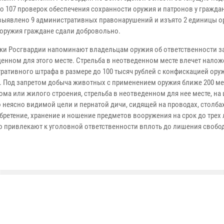
о 107 проверок обеспечения сохранности оружия и патронов у граждан
выявлено 9 административных правонарушений и изъято 2 единицы ор
оружия граждане сдали добровольно.
ки Росгвардии напоминают владельцам оружия об ответственности за
денном для этого месте. Стрельба в неотведенном месте влечет нало
ративного штрафа в размере до 100 тысяч рублей с конфискацией ору
. Под запретом добыча животных с применением оружия ближе 200 ме
ома или жилого строения, стрельба в неотведенном для нее месте, на
о неясно видимой цели и пернатой дичи, сидящей на проводах, столба
ретение, хранение и ношение предметов вооружения на срок до трех 
 привлекают к уголовной ответственности вплоть до лишения свобо