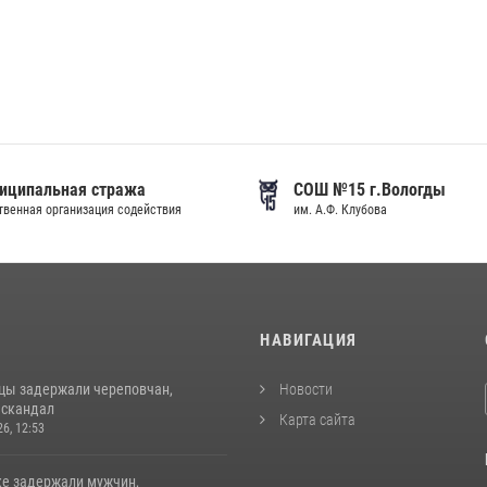
иципальная стража
СОШ №15 г.Вологды
венная организация содействия
им. А.Ф. Клубова
И
НАВИГАЦИЯ
цы задержали череповчан,
Новости
 скандал
Карта сайта
26, 12:53
ке задержали мужчин,