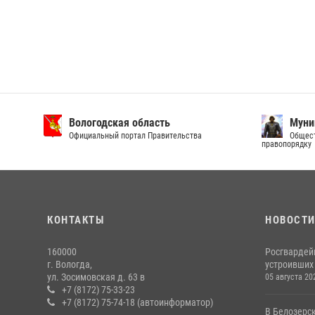
Вологодская область
Муни
Официальный портал Правительства
Общест
правопорядку
КОНТАКТЫ
НОВОСТ
160000
Росгвардей
г. Вологда,
устроивших
ул. Зосимовская д. 63 в
05 августа 20
+7 (8172) 75-33-23
+7 (8172) 75-74-18 (автоинформатор)
В Белозерс