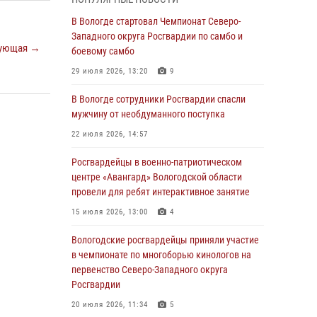
округа Росгвардии по спортивному и боевому
самбо
В Вологде стартовал Чемпионат Северо-
Западного округа Росгвардии по самбо и
03 августа 2026, 08:54
8
1
ующая →
боевому самбо
ЗА МИНУВШУЮ НЕДЕЛЮ СОТРУДНИКАМИ
29 июля 2026, 13:20
9
ВНЕВЕДОМСТВЕННОЙ ОХРАНЫ РОСГВАРДИИ
В ВОЛОГОДСКОЙ ОБЛАСТИ ЗАДЕРЖАНО 23
В Вологде сотрудники Росгвардии спасли
ПРАВОНАРУШИТЕЛЯ
мужчину от необдуманного поступка
02 августа 2026, 10:37
22 июля 2026, 14:57
Росгвардейцы в г. Соколе задержали
Росгвардейцы в военно-патриотическом
несовершеннолетнего нарушителя
центре «Авангард» Вологодской области
на питбайке
провели для ребят интерактивное занятие
31 июля 2026, 06:43
15 июля 2026, 13:00
4
В Вологде стартовал Чемпионат Северо-
Вологодские росгвардейцы приняли участие
Западного округа Росгвардии по самбо и
в чемпионате по многоборью кинологов на
боевому самбо
первенство Северо-Западного округа
Росгвардии
29 июля 2026, 13:20
9
20 июля 2026, 11:34
5
В Вологде росгвардейцы задержали