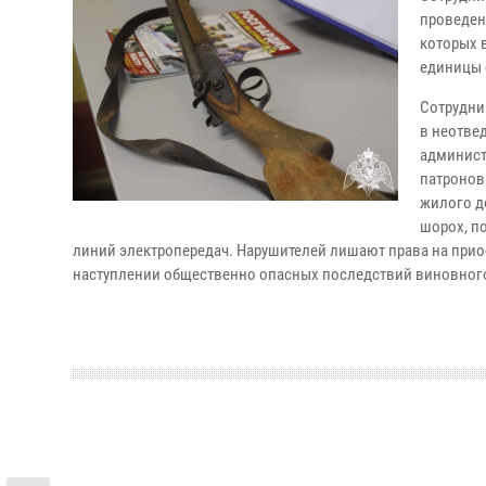
проведен
которых 
единицы 
Сотрудни
в неотве
админист
патронов
жилого д
шорох, п
линий электропередач. Нарушителей лишают права на приоб
наступлении общественно опасных последствий виновного