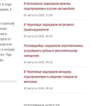
В Белозерске задержали мужчин,
, в ходе
подозреваемых в угоне автомобиля
ужия, 4
03 августа 2026, 12:06
 стрельбу
В Череповце задержали нетрезвого
жение
правонарушителя
жия и
03 августа 2026, 09:35
тров от
 шум или
Росгвардейцы задержали череповчанина,
х и опорах
устроившего дебош в увеселительном
лет. При
заведении
ды.
03 августа 2026, 09:35
В Череповце задержали женщину,
подозреваемую в хищении товаров из
магазина
03 августа 2026, 09:34
В Вологде определились победители и
призеры Чемпионатов Северо-Западного
ПОПУЛЯРНЫЕ НОВОСТИ