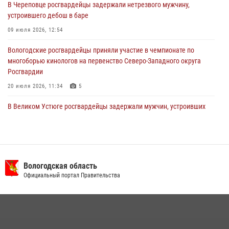
В Череповце росгвардейцы задержали нетрезвого мужчину,
29 июля 2026, 13:20
9
устроившего дебош в баре
09 июля 2026, 12:54
Вологодские росгвардейцы приняли участие в чемпионате по
многоборью кинологов на первенство Северо-Западного округа
Росгвардии
20 июля 2026, 11:34
5
В Великом Устюге росгвардейцы задержали мужчин, устроивших
стрельбу
27 июля 2026, 07:28
16 правонарушителей на территории Вологодской области
задержали сотрудники вневедомственной охраны Росгвардии за
Вологодская область
минувшую неделю
Официальный портал Правительства
20 июля 2026, 09:06
21 единицу оружия изъяли за минувшую неделю сотрудники
Росгвардии в Вологодской области