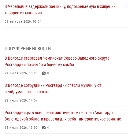
В Череповце задержали женщину, подозреваемую в хищении
товаров из магазина
03 августа 2026, 09:34
В Вологде определились победители и призеры Чемпионатов
Северо-Западного округа Росгвардии по спортивному и боевому
самбо
ПОПУЛЯРНЫЕ НОВОСТИ
03 августа 2026, 08:54
8
1
В Вологде стартовал Чемпионат Северо-Западного округа
Росгвардии по самбо и боевому самбо
ЗА МИНУВШУЮ НЕДЕЛЮ СОТРУДНИКАМИ ВНЕВЕДОМСТВЕННОЙ
ОХРАНЫ РОСГВАРДИИ В ВОЛОГОДСКОЙ ОБЛАСТИ ЗАДЕРЖАНО 23
29 июля 2026, 13:20
9
ПРАВОНАРУШИТЕЛЯ
В Вологде сотрудники Росгвардии спасли мужчину от
02 августа 2026, 10:37
необдуманного поступка
Росгвардейцы в г. Соколе задержали несовершеннолетнего
22 июля 2026, 14:57
нарушителя на питбайке
Росгвардейцы в военно-патриотическом центре «Авангард»
31 июля 2026, 06:43
Вологодской области провели для ребят интерактивное занятие
В Вологде стартовал Чемпионат Северо-Западного округа
15 июля 2026, 13:00
4
Росгвардии по самбо и боевому самбо