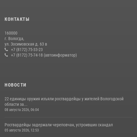
20 июля 2026, 10:47
В Вологде представители Росгвардии и УМВД обсудили
КОНТАКТЫ
взаимодействие по профилактике мошенничеств
22 июля 2026, 12:10
2
160000
г. Вологда,
В ВОЛОГДЕ РОСГВАРДЕЙЦЫ ЗАДЕРЖАЛИ МУЖЧИНУ,
ул. Зосимовская д. 63 в
ОТКАЗЫВАВШЕГОСЯ ОСВОБОДИТЬ НОМЕР В ГОСТИНИЦЕ
+7 (8172) 75-33-23
+7 (8172) 75-74-18 (автоинформатор)
24 июля 2026, 07:32
НОВОСТИ
22 единицы оружия изъяли росгвардейцы у жителей Вологодской
области за...
08 августа 2026, 06:04
Росгвардейцы задержали череповчан, устроивших скандал
05 августа 2026, 12:53