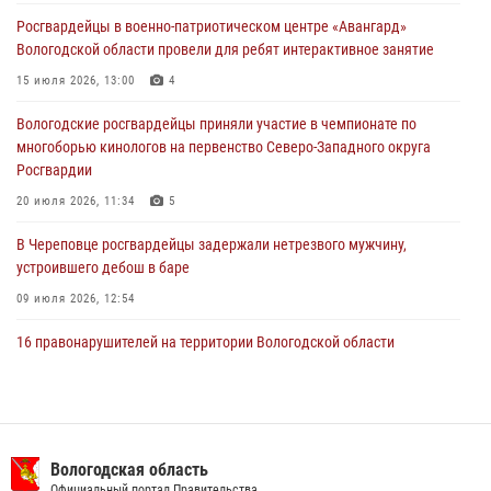
Росгвардии по самбо и боевому самбо
Росгвардейцы в военно-патриотическом центре «Авангард»
29 июля 2026, 13:20
9
Вологодской области провели для ребят интерактивное занятие
В Вологде росгвардейцы задержали мужчину, подозреваемого в
15 июля 2026, 13:00
4
хищении цветного металла
Вологодские росгвардейцы приняли участие в чемпионате по
29 июля 2026, 09:08
многоборью кинологов на первенство Северо-Западного округа
Росгвардии
20 июля 2026, 11:34
5
В Череповце росгвардейцы задержали нетрезвого мужчину,
устроившего дебош в баре
09 июля 2026, 12:54
16 правонарушителей на территории Вологодской области
задержали сотрудники вневедомственной охраны Росгвардии за
минувшую неделю
20 июля 2026, 09:06
В Великом Устюге росгвардейцы задержали мужчин, устроивших
Вологодская область
стрельбу
Официальный портал Правительства