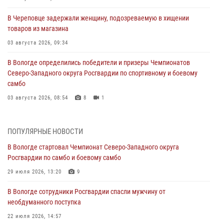
В Череповце задержали женщину, подозреваемую в хищении
товаров из магазина
03 августа 2026, 09:34
В Вологде определились победители и призеры Чемпионатов
Северо-Западного округа Росгвардии по спортивному и боевому
самбо
03 августа 2026, 08:54
8
1
ЗА МИНУВШУЮ НЕДЕЛЮ СОТРУДНИКАМИ ВНЕВЕДОМСТВЕННОЙ
ОХРАНЫ РОСГВАРДИИ В ВОЛОГОДСКОЙ ОБЛАСТИ ЗАДЕРЖАНО 23
ПОПУЛЯРНЫЕ НОВОСТИ
ПРАВОНАРУШИТЕЛЯ
В Вологде стартовал Чемпионат Северо-Западного округа
02 августа 2026, 10:37
Росгвардии по самбо и боевому самбо
Росгвардейцы в г. Соколе задержали несовершеннолетнего
29 июля 2026, 13:20
9
нарушителя на питбайке
В Вологде сотрудники Росгвардии спасли мужчину от
31 июля 2026, 06:43
необдуманного поступка
В Вологде стартовал Чемпионат Северо-Западного округа
22 июля 2026, 14:57