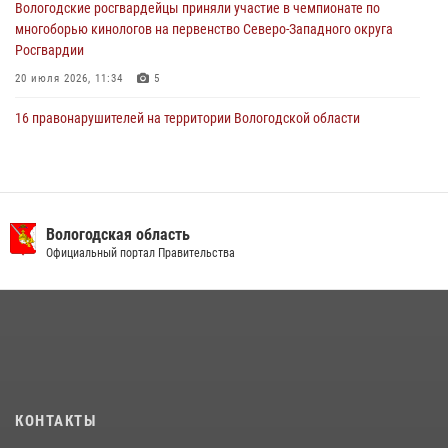
Вологодские росгвардейцы приняли участие в чемпионате по
многоборью кинологов на первенство Северо-Западного округа
Росгвардии
20 июля 2026, 11:34
5
16 правонарушителей на территории Вологодской области
задержали сотрудники вневедомственной охраны Росгвардии за
минувшую неделю
20 июля 2026, 09:06
В Великом Устюге росгвардейцы задержали мужчин, устроивших
Вологодская область
стрельбу
Официальный портал Правительства
27 июля 2026, 07:28
В Вологде представители Росгвардии и УМВД обсудили
взаимодействие по профилактике мошенничеств
22 июля 2026, 12:10
2
21 единицу оружия изъяли за минувшую неделю сотрудники
КОНТАКТЫ
Росгвардии в Вологодской области