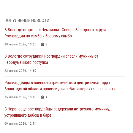
В Вологде определились победители и призеры Чемпионатов
Северо-Западного округа Росгвардии по спортивному и боевому
самбо
ПОПУЛЯРНЫЕ НОВОСТИ
03 августа 2026, 08:54
8
1
В Вологде стартовал Чемпионат Северо-Западного округа
Росгвардии по самбо и боевому самбо
ЗА МИНУВШУЮ НЕДЕЛЮ СОТРУДНИКАМИ ВНЕВЕДОМСТВЕННОЙ
ОХРАНЫ РОСГВАРДИИ В ВОЛОГОДСКОЙ ОБЛАСТИ ЗАДЕРЖАНО 23
29 июля 2026, 13:20
9
ПРАВОНАРУШИТЕЛЯ
В Вологде сотрудники Росгвардии спасли мужчину от
02 августа 2026, 10:37
необдуманного поступка
Росгвардейцы в г. Соколе задержали несовершеннолетнего
22 июля 2026, 14:57
нарушителя на питбайке
Росгвардейцы в военно-патриотическом центре «Авангард»
31 июля 2026, 06:43
Вологодской области провели для ребят интерактивное занятие
В Вологде стартовал Чемпионат Северо-Западного округа
15 июля 2026, 13:00
4
Росгвардии по самбо и боевому самбо
В Череповце росгвардейцы задержали нетрезвого мужчину,
29 июля 2026, 13:20
9
устроившего дебош в баре
09 июля 2026, 12:54