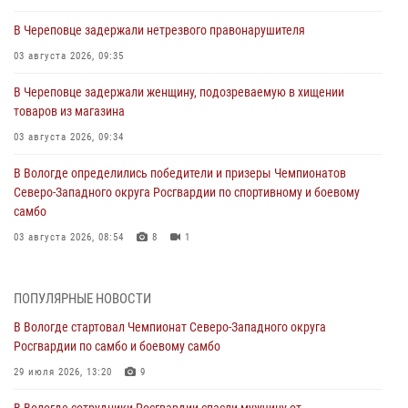
В Череповце задержали нетрезвого правонарушителя
03 августа 2026, 09:35
В Череповце задержали женщину, подозреваемую в хищении
товаров из магазина
03 августа 2026, 09:34
В Вологде определились победители и призеры Чемпионатов
Северо-Западного округа Росгвардии по спортивному и боевому
самбо
03 августа 2026, 08:54
8
1
ЗА МИНУВШУЮ НЕДЕЛЮ СОТРУДНИКАМИ ВНЕВЕДОМСТВЕННОЙ
ОХРАНЫ РОСГВАРДИИ В ВОЛОГОДСКОЙ ОБЛАСТИ ЗАДЕРЖАНО 23
ПОПУЛЯРНЫЕ НОВОСТИ
ПРАВОНАРУШИТЕЛЯ
В Вологде стартовал Чемпионат Северо-Западного округа
02 августа 2026, 10:37
Росгвардии по самбо и боевому самбо
Росгвардейцы в г. Соколе задержали несовершеннолетнего
29 июля 2026, 13:20
9
нарушителя на питбайке
В Вологде сотрудники Росгвардии спасли мужчину от