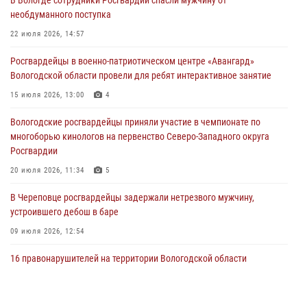
31 июля 2026, 06:43
необдуманного поступка
В Вологде стартовал Чемпионат Северо-Западного округа
22 июля 2026, 14:57
Росгвардии по самбо и боевому самбо
Росгвардейцы в военно-патриотическом центре «Авангард»
29 июля 2026, 13:20
9
Вологодской области провели для ребят интерактивное занятие
В Вологде росгвардейцы задержали мужчину, подозреваемого в
15 июля 2026, 13:00
4
хищении цветного металла
Вологодские росгвардейцы приняли участие в чемпионате по
29 июля 2026, 09:08
многоборью кинологов на первенство Северо-Западного округа
Росгвардии
20 июля 2026, 11:34
5
В Череповце росгвардейцы задержали нетрезвого мужчину,
устроившего дебош в баре
09 июля 2026, 12:54
16 правонарушителей на территории Вологодской области
задержали сотрудники вневедомственной охраны Росгвардии за
минувшую неделю
20 июля 2026, 09:06