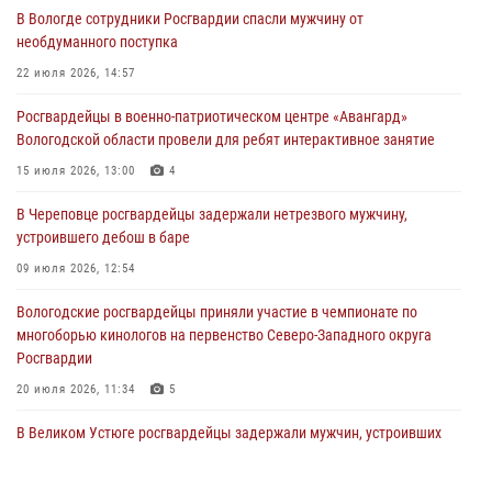
В Вологде сотрудники Росгвардии спасли мужчину от
03 августа 2026, 08:54
8
1
необдуманного поступка
ЗА МИНУВШУЮ НЕДЕЛЮ СОТРУДНИКАМИ ВНЕВЕДОМСТВЕННОЙ
22 июля 2026, 14:57
ОХРАНЫ РОСГВАРДИИ В ВОЛОГОДСКОЙ ОБЛАСТИ ЗАДЕРЖАНО 23
Росгвардейцы в военно-патриотическом центре «Авангард»
ПРАВОНАРУШИТЕЛЯ
Вологодской области провели для ребят интерактивное занятие
02 августа 2026, 10:37
15 июля 2026, 13:00
4
Росгвардейцы в г. Соколе задержали несовершеннолетнего
В Череповце росгвардейцы задержали нетрезвого мужчину,
нарушителя на питбайке
устроившего дебош в баре
31 июля 2026, 06:43
09 июля 2026, 12:54
Вологодские росгвардейцы приняли участие в чемпионате по
многоборью кинологов на первенство Северо-Западного округа
Росгвардии
20 июля 2026, 11:34
5
В Великом Устюге росгвардейцы задержали мужчин, устроивших
стрельбу
27 июля 2026, 07:28