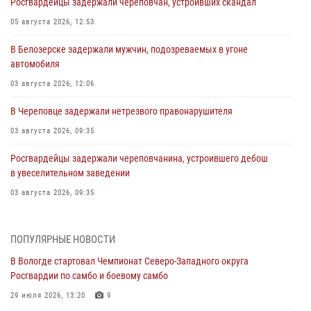
Росгвардейцы задержали череповчан, устроивших скандал
05 августа 2026, 12:53
В Белозерске задержали мужчин, подозреваемых в угоне
автомобиля
03 августа 2026, 12:06
В Череповце задержали нетрезвого правонарушителя
03 августа 2026, 09:35
Росгвардейцы задержали череповчанина, устроившего дебош
в увеселительном заведении
03 августа 2026, 09:35
В Череповце задержали женщину, подозреваемую в хищении
товаров из магазина
ПОПУЛЯРНЫЕ НОВОСТИ
03 августа 2026, 09:34
В Вологде стартовал Чемпионат Северо-Западного округа
Росгвардии по самбо и боевому самбо
В Вологде определились победители и призеры Чемпионатов
Северо-Западного округа Росгвардии по спортивному и боевому
29 июля 2026, 13:20
9
самбо