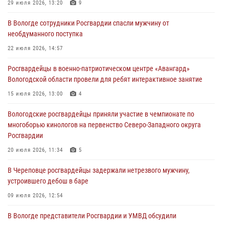
Росгвардейцы в г. Соколе задержали несовершеннолетнего
29 июля 2026, 13:20
9
нарушителя на питбайке
В Вологде сотрудники Росгвардии спасли мужчину от
31 июля 2026, 06:43
необдуманного поступка
В Вологде стартовал Чемпионат Северо-Западного округа
22 июля 2026, 14:57
Росгвардии по самбо и боевому самбо
Росгвардейцы в военно-патриотическом центре «Авангард»
29 июля 2026, 13:20
9
Вологодской области провели для ребят интерактивное занятие
В Вологде росгвардейцы задержали мужчину, подозреваемого в
15 июля 2026, 13:00
4
хищении цветного металла
Вологодские росгвардейцы приняли участие в чемпионате по
29 июля 2026, 09:08
многоборью кинологов на первенство Северо-Западного округа
Росгвардии
20 июля 2026, 11:34
5
В Череповце росгвардейцы задержали нетрезвого мужчину,
устроившего дебош в баре
09 июля 2026, 12:54
В Вологде представители Росгвардии и УМВД обсудили
взаимодействие по профилактике мошенничеств