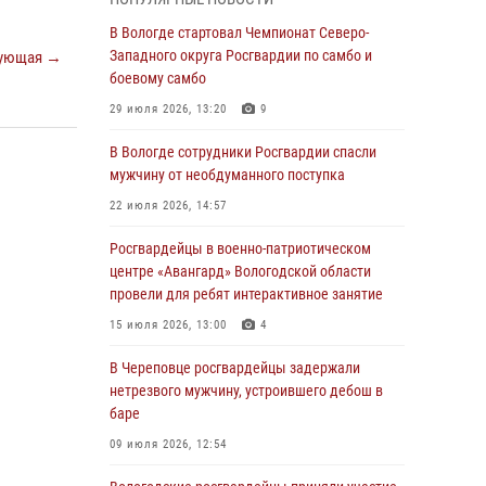
округа Росгвардии по спортивному и боевому
самбо
В Вологде стартовал Чемпионат Северо-
Западного округа Росгвардии по самбо и
ующая →
03 августа 2026, 08:54
8
1
боевому самбо
ЗА МИНУВШУЮ НЕДЕЛЮ СОТРУДНИКАМИ
29 июля 2026, 13:20
9
ВНЕВЕДОМСТВЕННОЙ ОХРАНЫ РОСГВАРДИИ
В ВОЛОГОДСКОЙ ОБЛАСТИ ЗАДЕРЖАНО 23
В Вологде сотрудники Росгвардии спасли
ПРАВОНАРУШИТЕЛЯ
мужчину от необдуманного поступка
02 августа 2026, 10:37
22 июля 2026, 14:57
Росгвардейцы в г. Соколе задержали
Росгвардейцы в военно-патриотическом
несовершеннолетнего нарушителя
центре «Авангард» Вологодской области
на питбайке
провели для ребят интерактивное занятие
31 июля 2026, 06:43
15 июля 2026, 13:00
4
В Вологде стартовал Чемпионат Северо-
В Череповце росгвардейцы задержали
Западного округа Росгвардии по самбо и
нетрезвого мужчину, устроившего дебош в
боевому самбо
баре
29 июля 2026, 13:20
9
09 июля 2026, 12:54
В Вологде росгвардейцы задержали