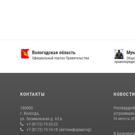
Вологодская область
Муни
Официальный портал Правительства
Общест
правопорядку
КОНТАКТЫ
НОВОСТ
160000
Росгвардей
г. Вологда,
устроивших
ул. Зосимовская д. 63 в
05 августа 20
+7 (8172) 75-33-23
+7 (8172) 75-74-18 (автоинформатор)
В Белозерс