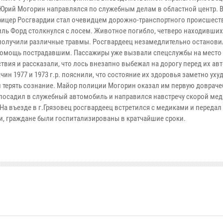
Юрий Могорин направлялся по служебным делам в областной центр. В 
фицер Росгвардии стал очевидцем дорожно-транспортного происшест
ль Форд столкнулся с лосем. Животное погибло, четверо находивших
получили различные травмы. Росгвардеец незамедлительно останови
помощь пострадавшим. Пассажиры уже вызвали спецслужбы на место
твия и рассказали, что лось внезапно выбежал на дорогу перед их а
ин 1977 и 1973 г.р. пояснили, что состояние их здоровья заметно уху
и терять сознание. Майор полиции Могорин оказал им первую доврач
посадил в служебный автомобиль и направился навстречу скорой ме
На въезде в г.Грязовец росгвардеец встретился с медиками и передал
, граждане были госпитализированы в кратчайшие сроки.