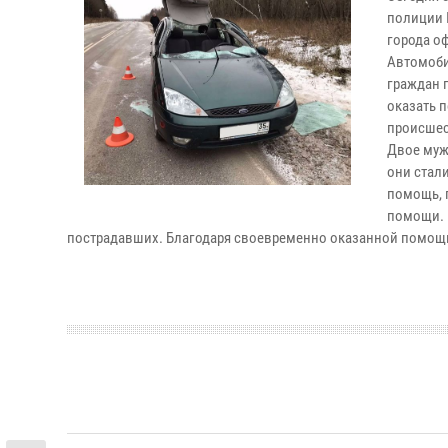
полиции 
города о
Автомоби
граждан 
оказать 
происшес
Двое мужч
они стал
помощь, 
помощи. 
пострадавших. Благодаря своевременно оказанной помощи