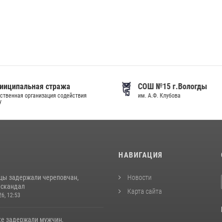
иципальная стража
СОШ №15 г.Вологды
венная организация содействия
им. А.Ф. Клубова
И
НАВИГАЦИЯ
цы задержали череповчан,
Новости
 скандал
Карта сайта
26, 12:53
ке задержали мужчин,