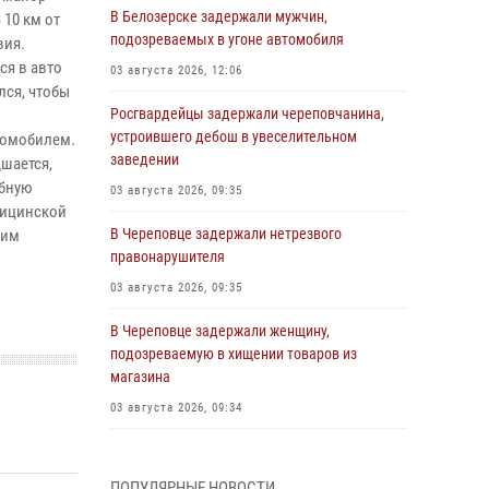
В Белозерске задержали мужчин,
10 км от
подозреваемых в угоне автомобиля
вия.
ся в авто
03 августа 2026, 12:06
лся, чтобы
Росгвардейцы задержали череповчанина,
устроившего дебош в увеселительном
втомобилем.
заведении
дшается,
ебную
03 августа 2026, 09:35
дицинской
В Череповце задержали нетрезвого
 им
правонарушителя
03 августа 2026, 09:35
В Череповце задержали женщину,
подозреваемую в хищении товаров из
магазина
03 августа 2026, 09:34
В Вологде определились победители и
призеры Чемпионатов Северо-Западного
ПОПУЛЯРНЫЕ НОВОСТИ