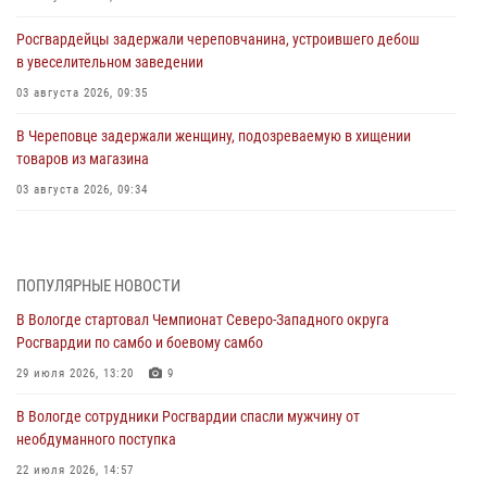
Росгвардейцы задержали череповчанина, устроившего дебош
в увеселительном заведении
03 августа 2026, 09:35
В Череповце задержали женщину, подозреваемую в хищении
товаров из магазина
03 августа 2026, 09:34
В Вологде определились победители и призеры Чемпионатов
Северо-Западного округа Росгвардии по спортивному и боевому
самбо
ПОПУЛЯРНЫЕ НОВОСТИ
03 августа 2026, 08:54
8
1
В Вологде стартовал Чемпионат Северо-Западного округа
Росгвардии по самбо и боевому самбо
ЗА МИНУВШУЮ НЕДЕЛЮ СОТРУДНИКАМИ ВНЕВЕДОМСТВЕННОЙ
ОХРАНЫ РОСГВАРДИИ В ВОЛОГОДСКОЙ ОБЛАСТИ ЗАДЕРЖАНО 23
29 июля 2026, 13:20
9
ПРАВОНАРУШИТЕЛЯ
В Вологде сотрудники Росгвардии спасли мужчину от
02 августа 2026, 10:37
необдуманного поступка
Росгвардейцы в г. Соколе задержали несовершеннолетнего
22 июля 2026, 14:57