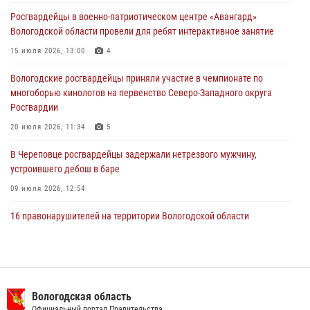
нарушителя на питбайке
Росгвардейцы в военно-патриотическом центре «Авангард»
31 июля 2026, 06:43
Вологодской области провели для ребят интерактивное занятие
В Вологде стартовал Чемпионат Северо-Западного округа
15 июля 2026, 13:00
4
Росгвардии по самбо и боевому самбо
Вологодские росгвардейцы приняли участие в чемпионате по
29 июля 2026, 13:20
9
многоборью кинологов на первенство Северо-Западного округа
Росгвардии
20 июля 2026, 11:34
5
В Череповце росгвардейцы задержали нетрезвого мужчину,
устроившего дебош в баре
09 июля 2026, 12:54
16 правонарушителей на территории Вологодской области
задержали сотрудники вневедомственной охраны Росгвардии за
минувшую неделю
20 июля 2026, 09:06
В Великом Устюге росгвардейцы задержали мужчин, устроивших
Вологодская область
стрельбу
Официальный портал Правительства