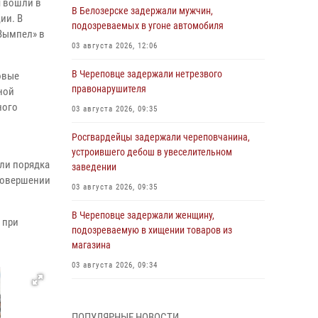
я вошли в
В Белозерске задержали мужчин,
ии. В
подозреваемых в угоне автомобиля
«Вымпел» в
03 августа 2026, 12:06
В Череповце задержали нетрезвого
овые
правонарушителя
ной
ного
03 августа 2026, 09:35
Росгвардейцы задержали череповчанина,
устроившего дебош в увеселительном
или порядка
заведении
 совершении
03 августа 2026, 09:35
В Череповце задержали женщину,
 при
подозреваемую в хищении товаров из
магазина
03 августа 2026, 09:34
В Вологде определились победители и
призеры Чемпионатов Северо-Западного
ПОПУЛЯРНЫЕ НОВОСТИ