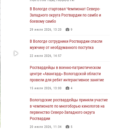
округа Росгвардии по спортивному и боевому
самбо
В Вологде стартовал Чемпионат Северо-
Западного округа Росгвардии по самбо и
03 августа 2026, 08:54
8
1
боевому самбо
ЗА МИНУВШУЮ НЕДЕЛЮ СОТРУДНИКАМИ
29 июля 2026, 13:20
9
ВНЕВЕДОМСТВЕННОЙ ОХРАНЫ РОСГВАРДИИ
В ВОЛОГОДСКОЙ ОБЛАСТИ ЗАДЕРЖАНО 23
В Вологде сотрудники Росгвардии спасли
ПРАВОНАРУШИТЕЛЯ
мужчину от необдуманного поступка
02 августа 2026, 10:37
22 июля 2026, 14:57
Росгвардейцы в г. Соколе задержали
Росгвардейцы в военно-патриотическом
несовершеннолетнего нарушителя
центре «Авангард» Вологодской области
на питбайке
провели для ребят интерактивное занятие
31 июля 2026, 06:43
15 июля 2026, 13:00
4
В Вологде стартовал Чемпионат Северо-
Вологодские росгвардейцы приняли участие
Западного округа Росгвардии по самбо и
в чемпионате по многоборью кинологов на
боевому самбо
первенство Северо-Западного округа
Росгвардии
29 июля 2026, 13:20
9
20 июля 2026, 11:34
5
В Вологде росгвардейцы задержали