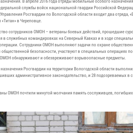
назначения. В апреле 2016 года отряды мобильные особого назначени
едеральной службы войск национальной гвардии Российской Федерац
у Управления Росгвардии по Вологодской области входит два отряда, 
и «Титан» в Череповце.
тво сотрудников ОМОН – ветераны боевых действий, прошедшие сур
я в служебных командировках на Северный Кавказ и в ходе специаль
операции. Сотрудники ОМОН выполняют задачи по охране обществен
и общественной безопасности, участвуют в специальных операциях по
ы ОМОН обнаруживают и обезвреживают взрывоопасные предметы.
о назначения Росгвардии на территории Вологодской области выполн
рушивших административное законодательство, и 28 подозреваемых в
ераны ОМОН почтили минутой молчания память сослуживцев, погибших