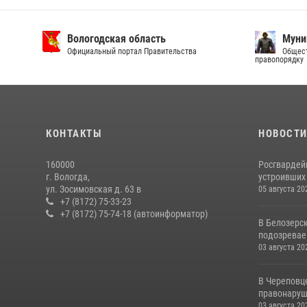
Вологодская область
Муни
Официальный портал Правительства
Общест
правопорядку
КОНТАКТЫ
НОВОСТ
160000
Росгвардей
г. Вологда,
устроивших
ул. Зосимовская д. 63 в
05 августа 20
+7 (8172) 75-33-23
+7 (8172) 75-74-18 (автоинформатор)
В Белозерс
подозревае
03 августа 20
В Череповц
правонаруш
03 августа 20