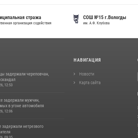
иципальная стража
СОШ №15 г.Вологды
венная организация содействия
им. А.Ф. Клубова
И
НАВИГАЦИЯ
цы задержали череповчан,
Новости
 скандал
Карта сайта
26, 12:53
ке задержали мужчин,
мых в угоне автомобиля
26, 12:06
е задержали нетрезвого
ителя
26, 09:35