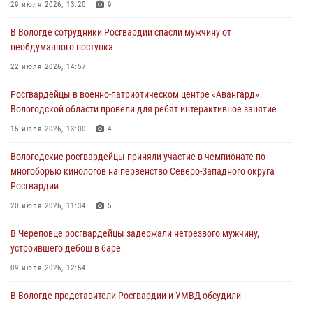
Росгвардейцы в г. Соколе задержали несовершеннолетнего
29 июля 2026, 13:20
9
нарушителя на питбайке
В Вологде сотрудники Росгвардии спасли мужчину от
31 июля 2026, 06:43
необдуманного поступка
В Вологде стартовал Чемпионат Северо-Западного округа
22 июля 2026, 14:57
Росгвардии по самбо и боевому самбо
Росгвардейцы в военно-патриотическом центре «Авангард»
29 июля 2026, 13:20
9
Вологодской области провели для ребят интерактивное занятие
В Вологде росгвардейцы задержали мужчину, подозреваемого в
15 июля 2026, 13:00
4
хищении цветного металла
Вологодские росгвардейцы приняли участие в чемпионате по
29 июля 2026, 09:08
многоборью кинологов на первенство Северо-Западного округа
Росгвардии
20 июля 2026, 11:34
5
В Череповце росгвардейцы задержали нетрезвого мужчину,
устроившего дебош в баре
09 июля 2026, 12:54
В Вологде представители Росгвардии и УМВД обсудили
взаимодействие по профилактике мошенничеств