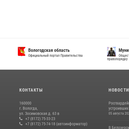
Вологодская область
Муни
Официальный портал Правительства
Общест
правопорядку
КОНТАКТЫ
НОВОСТ
160000
Росгвардей
г. Вологда,
устроивших
ул. Зосимовская д. 63 в
05 августа 20
+7 (8172) 75-33-23
+7 (8172) 75-74-18 (автоинформатор)
В Белозерс