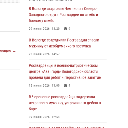
округа Росгвардии по спортивному и боевому
самбо
В Вологде стартовал Чемпионат Северо-
Западного округа Росгвардии по самбо и
03 августа 2026, 08:54
8
1
боевому самбо
ЗА МИНУВШУЮ НЕДЕЛЮ СОТРУДНИКАМИ
29 июля 2026, 13:20
9
ВНЕВЕДОМСТВЕННОЙ ОХРАНЫ РОСГВАРДИИ
В ВОЛОГОДСКОЙ ОБЛАСТИ ЗАДЕРЖАНО 23
В Вологде сотрудники Росгвардии спасли
ПРАВОНАРУШИТЕЛЯ
мужчину от необдуманного поступка
ующая →
02 августа 2026, 10:37
22 июля 2026, 14:57
Росгвардейцы в г. Соколе задержали
Росгвардейцы в военно-патриотическом
несовершеннолетнего нарушителя
центре «Авангард» Вологодской области
на питбайке
провели для ребят интерактивное занятие
31 июля 2026, 06:43
15 июля 2026, 13:00
4
В Вологде стартовал Чемпионат Северо-
В Череповце росгвардейцы задержали
Западного округа Росгвардии по самбо и
нетрезвого мужчину, устроившего дебош в
боевому самбо
баре
29 июля 2026, 13:20
9
09 июля 2026, 12:54
В Вологде росгвардейцы задержали