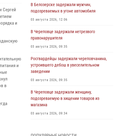
В Белозерске задержали мужчин,
и Сергей
подозреваемых в угоне автомобиля
летием
03 августа 2026, 12:06
орядка и
В Череповце задержали нетрезвого
правонарушителя
ажданскую
03 августа 2026, 09:35
питательную
Росгвардейцы задержали череповчанина,
устроившего дебош в увеселительном
питания и
заведении
чные
кнул
03 августа 2026, 09:35
ов в
В Череповце задержали женщину,
подозреваемую в хищении товаров из
егда
магазина
03 августа 2026, 09:34
В Вологде определились победители и
призеры Чемпионатов Северо-Западного
ПОПУЛЯРНЫЕ НОВОСТИ