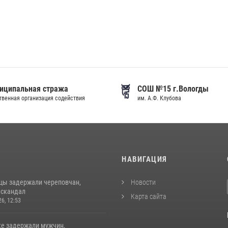
иципальная стража
СОШ №15 г.Вологды
венная организация содействия
им. А.Ф. Клубова
И
НАВИГАЦИЯ
цы задержали череповчан,
Новости
 скандал
Карта сайта
26, 12:53
ке задержали мужчин,