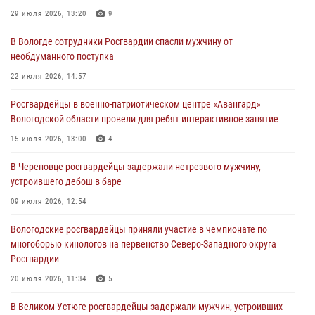
Северо-Западного округа Росгвардии по спортивному и боевому
29 июля 2026, 13:20
9
самбо
В Вологде сотрудники Росгвардии спасли мужчину от
03 августа 2026, 08:54
8
1
необдуманного поступка
ЗА МИНУВШУЮ НЕДЕЛЮ СОТРУДНИКАМИ ВНЕВЕДОМСТВЕННОЙ
22 июля 2026, 14:57
ОХРАНЫ РОСГВАРДИИ В ВОЛОГОДСКОЙ ОБЛАСТИ ЗАДЕРЖАНО 23
Росгвардейцы в военно-патриотическом центре «Авангард»
ПРАВОНАРУШИТЕЛЯ
Вологодской области провели для ребят интерактивное занятие
02 августа 2026, 10:37
15 июля 2026, 13:00
4
Росгвардейцы в г. Соколе задержали несовершеннолетнего
В Череповце росгвардейцы задержали нетрезвого мужчину,
нарушителя на питбайке
устроившего дебош в баре
31 июля 2026, 06:43
09 июля 2026, 12:54
Вологодские росгвардейцы приняли участие в чемпионате по
многоборью кинологов на первенство Северо-Западного округа
Росгвардии
20 июля 2026, 11:34
5
В Великом Устюге росгвардейцы задержали мужчин, устроивших