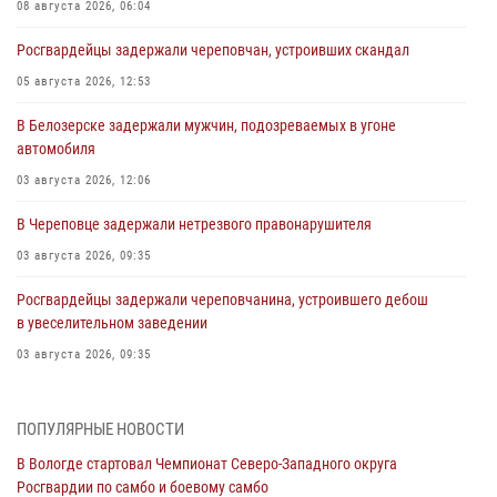
08 августа 2026, 06:04
Росгвардейцы задержали череповчан, устроивших скандал
05 августа 2026, 12:53
В Белозерске задержали мужчин, подозреваемых в угоне
автомобиля
03 августа 2026, 12:06
В Череповце задержали нетрезвого правонарушителя
03 августа 2026, 09:35
Росгвардейцы задержали череповчанина, устроившего дебош
в увеселительном заведении
03 августа 2026, 09:35
В Череповце задержали женщину, подозреваемую в хищении
товаров из магазина
ПОПУЛЯРНЫЕ НОВОСТИ
03 августа 2026, 09:34
В Вологде стартовал Чемпионат Северо-Западного округа
Росгвардии по самбо и боевому самбо
В Вологде определились победители и призеры Чемпионатов