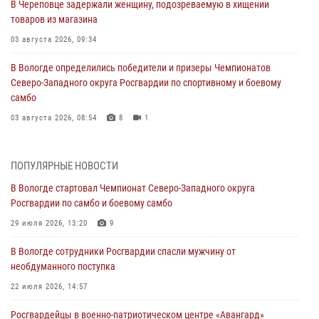
В Череповце задержали женщину, подозреваемую в хищении
товаров из магазина
03 августа 2026, 09:34
В Вологде определились победители и призеры Чемпионатов
Северо-Западного округа Росгвардии по спортивному и боевому
самбо
03 августа 2026, 08:54
8
1
ЗА МИНУВШУЮ НЕДЕЛЮ СОТРУДНИКАМИ ВНЕВЕДОМСТВЕННОЙ
ОХРАНЫ РОСГВАРДИИ В ВОЛОГОДСКОЙ ОБЛАСТИ ЗАДЕРЖАНО 23
ПОПУЛЯРНЫЕ НОВОСТИ
ПРАВОНАРУШИТЕЛЯ
В Вологде стартовал Чемпионат Северо-Западного округа
02 августа 2026, 10:37
Росгвардии по самбо и боевому самбо
Росгвардейцы в г. Соколе задержали несовершеннолетнего
29 июля 2026, 13:20
9
нарушителя на питбайке
В Вологде сотрудники Росгвардии спасли мужчину от
31 июля 2026, 06:43
необдуманного поступка
В Вологде стартовал Чемпионат Северо-Западного округа
22 июля 2026, 14:57
Росгвардии по самбо и боевому самбо
Росгвардейцы в военно-патриотическом центре «Авангард»