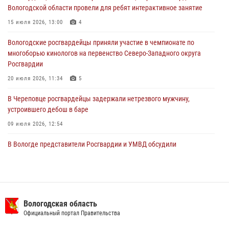
29 июля 2026, 13:20
9
Вологодской области провели для ребят интерактивное занятие
В Вологде росгвардейцы задержали мужчину, подозреваемого в
15 июля 2026, 13:00
4
хищении цветного металла
Вологодские росгвардейцы приняли участие в чемпионате по
29 июля 2026, 09:08
многоборью кинологов на первенство Северо-Западного округа
Росгвардии
20 июля 2026, 11:34
5
В Череповце росгвардейцы задержали нетрезвого мужчину,
устроившего дебош в баре
09 июля 2026, 12:54
В Вологде представители Росгвардии и УМВД обсудили
взаимодействие по профилактике мошенничеств
22 июля 2026, 12:10
2
В Великом Устюге росгвардейцы задержали мужчин, устроивших
стрельбу
Вологодская область
Официальный портал Правительства
27 июля 2026, 07:28