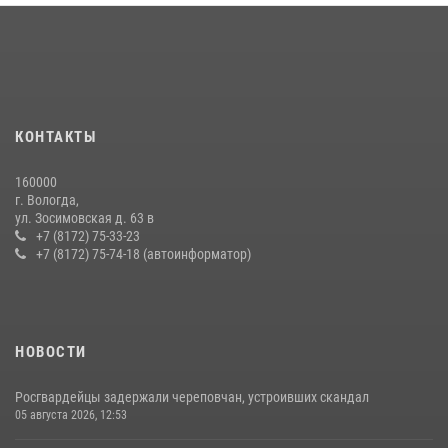
В Соколе росгвардейцы задержали двух нетрезвых мужчин,
угрожавших молодежи расправой
08 июля 2026, 07:52
1
16 правонарушителей на территории Вологодской области
задержали сотрудники вневедомственной охраны Росгвардии за
КОНТАКТЫ
минувшую неделю
20 июля 2026, 09:06
160000
г. Вологда,
21 единицу оружия изъяли за минувшую неделю сотрудники
ул. Зосимовская д. 63 в
Росгвардии в Вологодской области
+7 (8172) 75-33-23
+7 (8172) 75-74-18 (автоинформатор)
20 июля 2026, 10:47
НОВОСТИ
Росгвардейцы задержали череповчан, устроивших скандал
05 августа 2026, 12:53