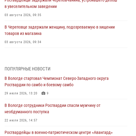
Росгвардейцы задержали череповчанина, устроившего дебош
в увеселительном заведении
03 августа 2026, 09:35
В Череповце задержали женщину, подозреваемую в хищении
товаров из магазина
03 августа 2026, 09:34
В Вологде определились победители и призеры Чемпионатов
Северо-Западного округа Росгвардии по спортивному и боевому
самбо
ПОПУЛЯРНЫЕ НОВОСТИ
03 августа 2026, 08:54
8
1
В Вологде стартовал Чемпионат Северо-Западного округа
Росгвардии по самбо и боевому самбо
ЗА МИНУВШУЮ НЕДЕЛЮ СОТРУДНИКАМИ ВНЕВЕДОМСТВЕННОЙ
ОХРАНЫ РОСГВАРДИИ В ВОЛОГОДСКОЙ ОБЛАСТИ ЗАДЕРЖАНО 23
29 июля 2026, 13:20
9
ПРАВОНАРУШИТЕЛЯ
В Вологде сотрудники Росгвардии спасли мужчину от
02 августа 2026, 10:37
необдуманного поступка
Росгвардейцы в г. Соколе задержали несовершеннолетнего
22 июля 2026, 14:57
нарушителя на питбайке
Росгвардейцы в военно-патриотическом центре «Авангард»
31 июля 2026, 06:43