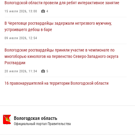
Вологодской области провели для ребят интерактивное занятие
В Вологде стартовал Чемпионат Северо-Западного округа
15 июля 2026, 13:00
4
Росгвардии по самбо и боевому самбо
В Череповце росгвардейцы задержали нетрезвого мужчину,
29 июля 2026, 13:20
9
устроившего дебош в баре
09 июля 2026, 12:54
Вологодские росгвардейцы приняли участие в чемпионате по
многоборью кинологов на первенство Северо-Западного округа
Росгвардии
20 июля 2026, 11:34
5
16 правонарушителей на территории Вологодской области
задержали сотрудники вневедомственной охраны Росгвардии за
минувшую неделю
20 июля 2026, 09:06
В Великом Устюге росгвардейцы задержали мужчин, устроивших
Вологодская область
стрельбу
Официальный портал Правительства
27 июля 2026, 07:28