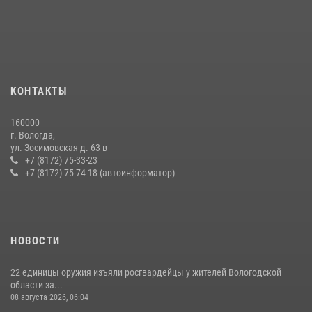
В Вологде представители Росгвардии и УМВД обсудили
взаимодействие по профилактике мошенничеств
22 июля 2026, 12:10
2
21 единицу оружия изъяли за минувшую неделю сотрудники
КОНТАКТЫ
Росгвардии в Вологодской области
20 июля 2026, 10:47
160000
г. Вологда,
26 единиц оружия сдали росгвардейцам добровольно жители
ул. Зосимовская д. 63 в
Вологодской области за минувшую неделю
+7 (8172) 75-33-23
+7 (8172) 75-74-18 (автоинформатор)
11 июля 2026, 05:49
НОВОСТИ
22 единицы оружия изъяли росгвардейцы у жителей Вологодской
области за...
08 августа 2026, 06:04