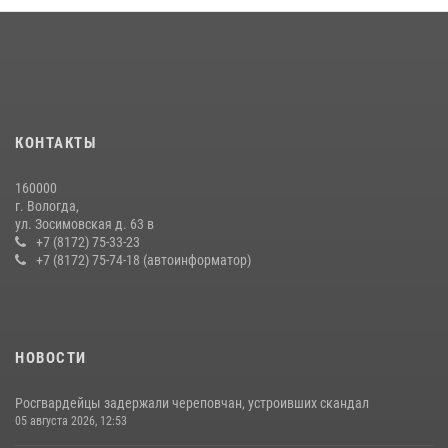
В Великом Устюге росгвардейцы задержали мужчин, устроивших
стрельбу
27 июля 2026, 07:28
16 правонарушителей на территории Вологодской области
задержали сотрудники вневедомственной охраны Росгвардии за
КОНТАКТЫ
минувшую неделю
20 июля 2026, 09:06
160000
г. Вологда,
21 единицу оружия изъяли за минувшую неделю сотрудники
ул. Зосимовская д. 63 в
Росгвардии в Вологодской области
+7 (8172) 75-33-23
+7 (8172) 75-74-18 (автоинформатор)
20 июля 2026, 10:47
НОВОСТИ
Росгвардейцы задержали череповчан, устроивших скандал
05 августа 2026, 12:53