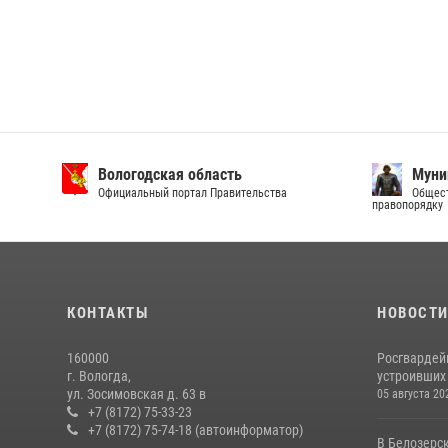
Вологодская область
Муни
Официальный портал Правительства
Общест
правопорядку
КОНТАКТЫ
НОВОСТ
160000
Росгвардей
г. Вологда,
устроивших
ул. Зосимовская д. 63 в
05 августа 20
+7 (8172) 75-33-23
+7 (8172) 75-74-18 (автоинформатор)
В Белозерс