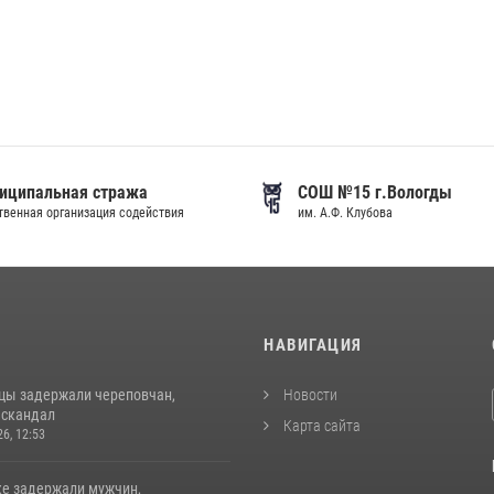
иципальная стража
СОШ №15 г.Вологды
венная организация содействия
им. А.Ф. Клубова
И
НАВИГАЦИЯ
цы задержали череповчан,
Новости
 скандал
Карта сайта
26, 12:53
ке задержали мужчин,