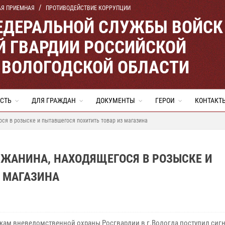
АЯ ПРИЕМНАЯ
ПРОТИВОДЕЙСТВИЕ КОРРУПЦИИ
ЕДЕРАЛЬНОЙ СЛУЖБЫ ВОЙСК
 ГВАРДИИ РОССИЙСКОЙ
 ВОЛОГОДСКОЙ ОБЛАСТИ
СТЬ
ДЛЯ ГРАЖДАН
ДОКУМЕНТЫ
ГЕРОИ
КОНТАКТ
ся в розыске и пытавшегося похитить товар из магазина
ЖАНИНА, НАХОДЯЩЕГОСЯ В РОЗЫСКЕ И
 МАГАЗИНА
кам вневедомственной охраны Росгвардии в г.Вологда поступил сигн