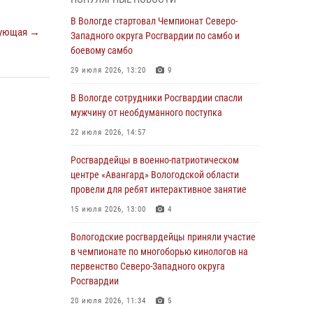
округа Росгвардии по спортивному и боевому
самбо
В Вологде стартовал Чемпионат Северо-
ующая →
Западного округа Росгвардии по самбо и
03 августа 2026, 08:54
8
1
боевому самбо
ЗА МИНУВШУЮ НЕДЕЛЮ СОТРУДНИКАМИ
29 июля 2026, 13:20
9
ВНЕВЕДОМСТВЕННОЙ ОХРАНЫ РОСГВАРДИИ
В ВОЛОГОДСКОЙ ОБЛАСТИ ЗАДЕРЖАНО 23
В Вологде сотрудники Росгвардии спасли
ПРАВОНАРУШИТЕЛЯ
мужчину от необдуманного поступка
02 августа 2026, 10:37
22 июля 2026, 14:57
Росгвардейцы в г. Соколе задержали
Росгвардейцы в военно-патриотическом
несовершеннолетнего нарушителя
центре «Авангард» Вологодской области
на питбайке
провели для ребят интерактивное занятие
31 июля 2026, 06:43
15 июля 2026, 13:00
4
В Вологде стартовал Чемпионат Северо-
Вологодские росгвардейцы приняли участие
Западного округа Росгвардии по самбо и
в чемпионате по многоборью кинологов на
боевому самбо
первенство Северо-Западного округа
Росгвардии
29 июля 2026, 13:20
9
20 июля 2026, 11:34
5
В Вологде росгвардейцы задержали