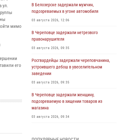
В Белозерске задержали мужчин,
 ул.
подозреваемых в угоне автомобиля
группы
аны
03 августа 2026, 12:06
ройти мимо
В Череповце задержали нетрезвого
правонарушителя
и
03 августа 2026, 09:35
вершении
Росгвардейцы задержали череповчанина,
тавили его
устроившего дебош в увеселительном
заведении
03 августа 2026, 09:35
В Череповце задержали женщину,
подозреваемую в хищении товаров из
магазина
03 августа 2026, 09:34
В Вологде определились победители и
призеры Чемпионатов Северо-Западного
ПОПУЛЯРНЫЕ НОВОСТИ