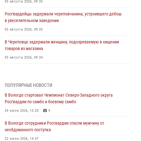
03 августа 2026, 09:35
Росгвардейцы задержали череповчанина, устроившего дебош
в увеселительном заведении
03 августа 2026, 09:35
В Череповце задержали женщину, подозреваемую в хищении
товаров из магазина
03 августа 2026, 09:34
В Вологде определились победители и призеры Чемпионатов
Северо-Западного округа Росгвардии по спортивному и боевому
самбо
ПОПУЛЯРНЫЕ НОВОСТИ
03 августа 2026, 08:54
8
1
В Вологде стартовал Чемпионат Северо-Западного округа
Росгвардии по самбо и боевому самбо
ЗА МИНУВШУЮ НЕДЕЛЮ СОТРУДНИКАМИ ВНЕВЕДОМСТВЕННОЙ
ОХРАНЫ РОСГВАРДИИ В ВОЛОГОДСКОЙ ОБЛАСТИ ЗАДЕРЖАНО 23
29 июля 2026, 13:20
9
ПРАВОНАРУШИТЕЛЯ
В Вологде сотрудники Росгвардии спасли мужчину от
02 августа 2026, 10:37
необдуманного поступка
Росгвардейцы в г. Соколе задержали несовершеннолетнего
22 июля 2026, 14:57