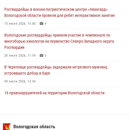
нарушителя на питбайке
Росгвардейцы в военно-патриотическом центре «Авангард»
31 июля 2026, 06:43
Вологодской области провели для ребят интерактивное занятие
В Вологде стартовал Чемпионат Северо-Западного округа
15 июля 2026, 13:00
4
Росгвардии по самбо и боевому самбо
Вологодские росгвардейцы приняли участие в чемпионате по
29 июля 2026, 13:20
9
многоборью кинологов на первенство Северо-Западного округа
Росгвардии
20 июля 2026, 11:34
5
В Череповце росгвардейцы задержали нетрезвого мужчину,
устроившего дебош в баре
09 июля 2026, 12:54
16 правонарушителей на территории Вологодской области
задержали сотрудники вневедомственной охраны Росгвардии за
минувшую неделю
20 июля 2026, 09:06
В Великом Устюге росгвардейцы задержали мужчин, устроивших
Вологодская область