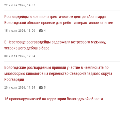
Росгвардейцы в г. Соколе задержали несовершеннолетнего
22 июля 2026, 14:57
нарушителя на питбайке
Росгвардейцы в военно-патриотическом центре «Авангард»
31 июля 2026, 06:43
Вологодской области провели для ребят интерактивное занятие
В Вологде стартовал Чемпионат Северо-Западного округа
15 июля 2026, 13:00
4
Росгвардии по самбо и боевому самбо
В Череповце росгвардейцы задержали нетрезвого мужчину,
29 июля 2026, 13:20
9
устроившего дебош в баре
09 июля 2026, 12:54
Вологодские росгвардейцы приняли участие в чемпионате по
многоборью кинологов на первенство Северо-Западного округа
Росгвардии
20 июля 2026, 11:34
5
16 правонарушителей на территории Вологодской области
задержали сотрудники вневедомственной охраны Росгвардии за
минувшую неделю
20 июля 2026, 09:06