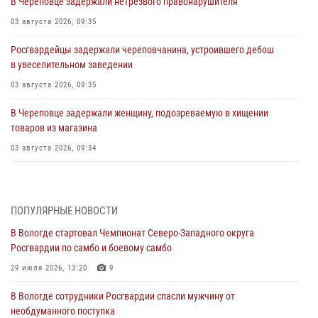
В Череповце задержали нетрезвого правонарушителя
03 августа 2026, 09:35
Росгвардейцы задержали череповчанина, устроившего дебош
в увеселительном заведении
03 августа 2026, 09:35
В Череповце задержали женщину, подозреваемую в хищении
товаров из магазина
03 августа 2026, 09:34
В Вологде определились победители и призеры Чемпионатов
Северо-Западного округа Росгвардии по спортивному и боевому
самбо
ПОПУЛЯРНЫЕ НОВОСТИ
03 августа 2026, 08:54
8
1
В Вологде стартовал Чемпионат Северо-Западного округа
Росгвардии по самбо и боевому самбо
ЗА МИНУВШУЮ НЕДЕЛЮ СОТРУДНИКАМИ ВНЕВЕДОМСТВЕННОЙ
ОХРАНЫ РОСГВАРДИИ В ВОЛОГОДСКОЙ ОБЛАСТИ ЗАДЕРЖАНО 23
29 июля 2026, 13:20
9
ПРАВОНАРУШИТЕЛЯ
В Вологде сотрудники Росгвардии спасли мужчину от
02 августа 2026, 10:37
необдуманного поступка