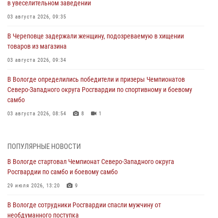
в увеселительном заведении
03 августа 2026, 09:35
В Череповце задержали женщину, подозреваемую в хищении
товаров из магазина
03 августа 2026, 09:34
В Вологде определились победители и призеры Чемпионатов
Северо-Западного округа Росгвардии по спортивному и боевому
самбо
03 августа 2026, 08:54
8
1
ЗА МИНУВШУЮ НЕДЕЛЮ СОТРУДНИКАМИ ВНЕВЕДОМСТВЕННОЙ
ОХРАНЫ РОСГВАРДИИ В ВОЛОГОДСКОЙ ОБЛАСТИ ЗАДЕРЖАНО 23
ПОПУЛЯРНЫЕ НОВОСТИ
ПРАВОНАРУШИТЕЛЯ
В Вологде стартовал Чемпионат Северо-Западного округа
02 августа 2026, 10:37
Росгвардии по самбо и боевому самбо
Росгвардейцы в г. Соколе задержали несовершеннолетнего
29 июля 2026, 13:20
9
нарушителя на питбайке
В Вологде сотрудники Росгвардии спасли мужчину от
31 июля 2026, 06:43
необдуманного поступка