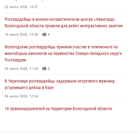
В Вологде стартовал Чемпионат Северо-Западного округа
22 июля 2026, 14:57
Росгвардии по самбо и боевому самбо
Росгвардейцы в военно-патриотическом центре «Авангард»
29 июля 2026, 13:20
9
Вологодской области провели для ребят интерактивное занятие
В Вологде росгвардейцы задержали мужчину, подозреваемого в
15 июля 2026, 13:00
4
хищении цветного металла
Вологодские росгвардейцы приняли участие в чемпионате по
29 июля 2026, 09:08
многоборью кинологов на первенство Северо-Западного округа
Росгвардии
20 июля 2026, 11:34
5
В Череповце росгвардейцы задержали нетрезвого мужчину,
устроившего дебош в баре
09 июля 2026, 12:54
16 правонарушителей на территории Вологодской области
задержали сотрудники вневедомственной охраны Росгвардии за
минувшую неделю
20 июля 2026, 09:06