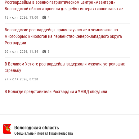
Росгвардейцы в военно-патриотическом центре «Авангард»
ПРАВОНАРУШИТЕЛЯ
Вологодской области провели для ребят интерактивное занятие
02 августа 2026, 10:37
15 июля 2026, 13:00
4
Росгвардейцы в г. Соколе задержали несовершеннолетнего
Вологодские росгвардейцы приняли участие в чемпионате по
нарушителя на питбайке
многоборью кинологов на первенство Северо-Западного округа
31 июля 2026, 06:43
Росгвардии
20 июля 2026, 11:34
5
В Великом Устюге росгвардейцы задержали мужчин, устроивших
стрельбу
27 июля 2026, 07:28
В Вологде представители Росгвардии и УМВД обсудили
взаимодействие по профилактике мошенничеств
22 июля 2026, 12:10
2
16 правонарушителей на территории Вологодской области
задержали сотрудники вневедомственной охраны Росгвардии за
Вологодская область
минувшую неделю
Официальный портал Правительства