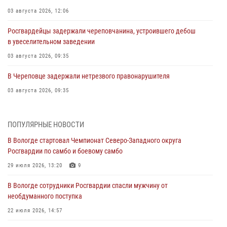
03 августа 2026, 12:06
Росгвардейцы задержали череповчанина, устроившего дебош
в увеселительном заведении
03 августа 2026, 09:35
В Череповце задержали нетрезвого правонарушителя
03 августа 2026, 09:35
В Череповце задержали женщину, подозреваемую в хищении
товаров из магазина
ПОПУЛЯРНЫЕ НОВОСТИ
03 августа 2026, 09:34
В Вологде стартовал Чемпионат Северо-Западного округа
Росгвардии по самбо и боевому самбо
В Вологде определились победители и призеры Чемпионатов
Северо-Западного округа Росгвардии по спортивному и боевому
29 июля 2026, 13:20
9
самбо
В Вологде сотрудники Росгвардии спасли мужчину от
03 августа 2026, 08:54
8
1
необдуманного поступка
ЗА МИНУВШУЮ НЕДЕЛЮ СОТРУДНИКАМИ ВНЕВЕДОМСТВЕННОЙ
22 июля 2026, 14:57
ОХРАНЫ РОСГВАРДИИ В ВОЛОГОДСКОЙ ОБЛАСТИ ЗАДЕРЖАНО 23