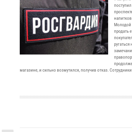
поступил
проспект
напитков.
Молодой 
продать е
покупате
ругаться 
замечани
правопоря
продолжен
магазине, и сильно возмутился, получив отказ. Сотрудник