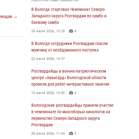
округа Росгвардии по спортивному и боевому
самбо
В Вологде стартовал Чемпионат Северо-
Западного округа Росгвардии по самбо и
ующая →
03 августа 2026, 08:54
8
1
боевому самбо
ЗА МИНУВШУЮ НЕДЕЛЮ СОТРУДНИКАМИ
29 июля 2026, 13:20
9
ВНЕВЕДОМСТВЕННОЙ ОХРАНЫ РОСГВАРДИИ
В ВОЛОГОДСКОЙ ОБЛАСТИ ЗАДЕРЖАНО 23
В Вологде сотрудники Росгвардии спасли
ПРАВОНАРУШИТЕЛЯ
мужчину от необдуманного поступка
02 августа 2026, 10:37
22 июля 2026, 14:57
Росгвардейцы в г. Соколе задержали
Росгвардейцы в военно-патриотическом
несовершеннолетнего нарушителя
центре «Авангард» Вологодской области
на питбайке
провели для ребят интерактивное занятие
31 июля 2026, 06:43
15 июля 2026, 13:00
4
В Вологде стартовал Чемпионат Северо-
Вологодские росгвардейцы приняли участие
Западного округа Росгвардии по самбо и
в чемпионате по многоборью кинологов на
боевому самбо
первенство Северо-Западного округа
Росгвардии
29 июля 2026, 13:20
9
20 июля 2026, 11:34
5
В Вологде росгвардейцы задержали