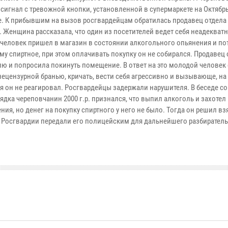
 сигнал с тревожной кнопки, установленной в супермаркете на Октябр
е. К прибывшим на вызов росгвардейцам обратилась продавец отдела
 Женщина рассказала, что один из посетителей ведет себя неадекватн
человек пришел в магазин в состоянии алкогольного опьянения и по
му спиртное, при этом оплачивать покупку он не собирался. Продавец
лю и попросила покинуть помещение. В ответ на это молодой человек 
нецензурной бранью, кричать, вести себя агрессивно и вызывающе, на
я он не реагировал. Росгвардейцы задержали нарушителя. В беседе с
дка череповчанин 2000 г.р. признался, что выпил алкоголь и захотел
ия, но денег на покупку спиртного у него не было. Тогда он решил взя
и Росгвардии передали его полицейским для дальнейшего разбирател