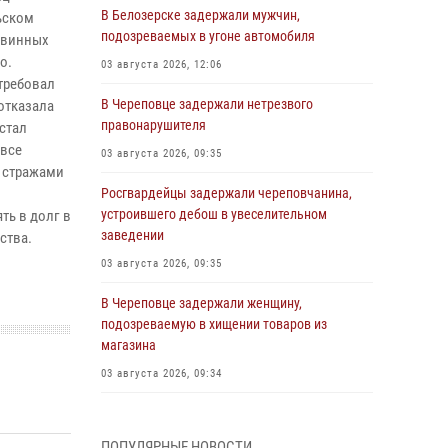
В Белозерске задержали мужчин,
ьском
подозреваемых в угоне автомобиля
 винных
о.
03 августа 2026, 12:06
требовал
В Череповце задержали нетрезвого
 отказала
правонарушителя
стал
 все
03 августа 2026, 09:35
о стражами
Росгвардейцы задержали череповчанина,
устроившего дебош в увеселительном
ть в долг в
заведении
ьства.
03 августа 2026, 09:35
В Череповце задержали женщину,
подозреваемую в хищении товаров из
магазина
03 августа 2026, 09:34
В Вологде определились победители и
призеры Чемпионатов Северо-Западного
ПОПУЛЯРНЫЕ НОВОСТИ