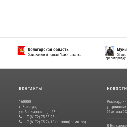
Вологодская область
Муни
Официальный портал Правительства
Общест
правопорядку
КОНТАКТЫ
НОВОСТ
160000
Росгвардей
г. Вологда,
устроивших
ул. Зосимовская д. 63 в
05 августа 20
+7 (8172) 75-33-23
+7 (8172) 75-74-18 (автоинформатор)
В Белозерс