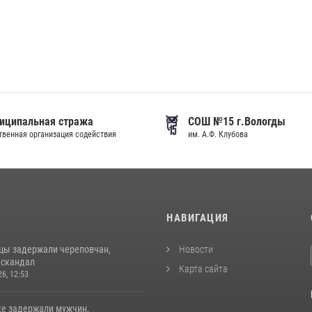
иципальная стража
СОШ №15 г.Вологды
венная организация содействия
им. А.Ф. Клубова
И
НАВИГАЦИЯ
цы задержали череповчан,
Новости
 скандал
Карта сайта
26, 12:53
ке задержали мужчин,