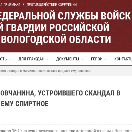
АЯ ПРИЕМНАЯ
ПРОТИВОДЕЙСТВИЕ КОРРУПЦИИ
ЕДЕРАЛЬНОЙ СЛУЖБЫ ВОЙСК
 ГВАРДИИ РОССИЙСКОЙ
 ВОЛОГОДСКОЙ ОБЛАСТИ
СТЬ
ДЛЯ ГРАЖДАН
ДОКУМЕНТЫ
ГЕРОИ
КОНТАКТ
его скандал в магазине после отказа продать ему спиртное
ОВЧАНИНА, УСТРОИВШЕГО СКАНДАЛ В
 ЕМУ СПИРТНОЕ
а около 15:40 на пульт дежурного вневедомственной охраны г.Черепов