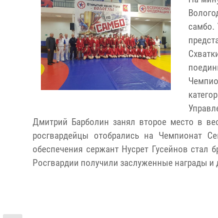
Волого
самбо. 
предст
Схватк
поеди
Чемпио
катего
Управл
Дмитрий Барболин занял второе место в вес
росгвардейцы отобрались на Чемпионат Се
обеспечения сержант Нусрет Гусейнов стал б
Росгвардии получили заслуженные награды и