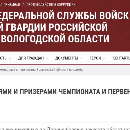
АЯ ПРИЕМНАЯ
ПРОТИВОДЕЙСТВИЕ КОРРУПЦИИ
ЕДЕРАЛЬНОЙ СЛУЖБЫ ВОЙСК
 ГВАРДИИ РОССИЙСКОЙ
 ВОЛОГОДСКОЙ ОБЛАСТИ
СТЬ
ДЛЯ ГРАЖДАН
ДОКУМЕНТЫ
ГЕРОИ
КОНТАКТ
емпионата и первенства Вологодской области по самбо
ЯМИ И ПРИЗЕРАМИ ЧЕМПИОНАТА И ПЕРВЕ
увших выходных во Дворце боевых искусств областног