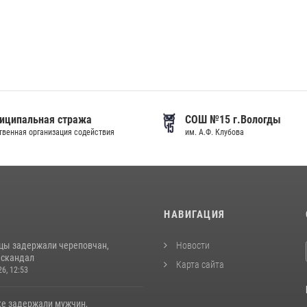
иципальная стража
СОШ №15 г.Вологды
венная организация содействия
им. А.Ф. Клубова
И
НАВИГАЦИЯ
цы задержали череповчан,
Новости
 скандал
Карта сайта
26, 12:53
ке задержали мужчин,