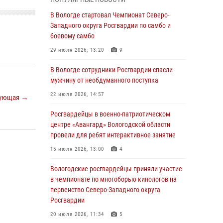
округа Росгвардии по спортивному и боевому
самбо
В Вологде стартовал Чемпионат Северо-
Западного округа Росгвардии по самбо и
03 августа 2026, 08:54
8
1
боевому самбо
ЗА МИНУВШУЮ НЕДЕЛЮ СОТРУДНИКАМИ
29 июля 2026, 13:20
9
ВНЕВЕДОМСТВЕННОЙ ОХРАНЫ РОСГВАРДИИ
В ВОЛОГОДСКОЙ ОБЛАСТИ ЗАДЕРЖАНО 23
В Вологде сотрудники Росгвардии спасли
ПРАВОНАРУШИТЕЛЯ
мужчину от необдуманного поступка
02 августа 2026, 10:37
22 июля 2026, 14:57
ующая →
Росгвардейцы в г. Соколе задержали
Росгвардейцы в военно-патриотическом
несовершеннолетнего нарушителя
центре «Авангард» Вологодской области
на питбайке
провели для ребят интерактивное занятие
31 июля 2026, 06:43
15 июля 2026, 13:00
4
В Вологде стартовал Чемпионат Северо-
Вологодские росгвардейцы приняли участие
Западного округа Росгвардии по самбо и
в чемпионате по многоборью кинологов на
боевому самбо
первенство Северо-Западного округа
Росгвардии
29 июля 2026, 13:20
9
20 июля 2026, 11:34
5
В Вологде росгвардейцы задержали