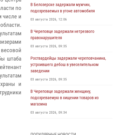
В Белозерске задержали мужчин,
ласти по
подозреваемых в угоне автомобиля
м числе и
03 августа 2026, 12:06
области.
В Череповце задержали нетрезвого
зультатам
правонарушителя
изерами
03 августа 2026, 09:35
 весовой
бы штаба
Росгвардейцы задержали череповчанина,
устроившего дебош в увеселительном
ейтенант
заведении
ультатам
03 августа 2026, 09:35
охраны и
В Череповце задержали женщину,
трудники
подозреваемую в хищении товаров из
магазина
03 августа 2026, 09:34
В Вологде определились победители и
призеры Чемпионатов Северо-Западного
ПОПУЛЯРНЫЕ НОВОСТИ