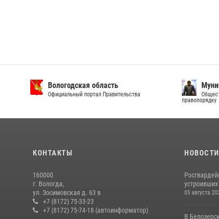
Вологодская область
Муни
Официальный портал Правительства
Общест
правопорядку
КОНТАКТЫ
НОВОСТ
160000
Росгвардей
г. Вологда,
устроивших
ул. Зосимовская д. 63 в
05 августа 20
+7 (8172) 75-33-23
+7 (8172) 75-74-18 (автоинформатор)
В Белозерс