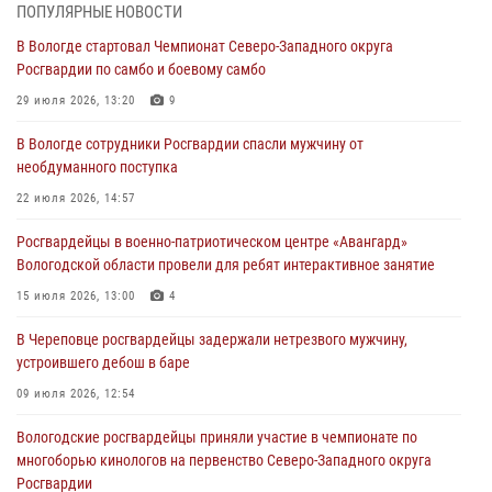
товаров из магазина
ПОПУЛЯРНЫЕ НОВОСТИ
03 августа 2026, 09:34
В Вологде стартовал Чемпионат Северо-Западного округа
Росгвардии по самбо и боевому самбо
В Вологде определились победители и призеры Чемпионатов
Северо-Западного округа Росгвардии по спортивному и боевому
29 июля 2026, 13:20
9
самбо
В Вологде сотрудники Росгвардии спасли мужчину от
03 августа 2026, 08:54
8
1
необдуманного поступка
ЗА МИНУВШУЮ НЕДЕЛЮ СОТРУДНИКАМИ ВНЕВЕДОМСТВЕННОЙ
22 июля 2026, 14:57
ОХРАНЫ РОСГВАРДИИ В ВОЛОГОДСКОЙ ОБЛАСТИ ЗАДЕРЖАНО 23
Росгвардейцы в военно-патриотическом центре «Авангард»
ПРАВОНАРУШИТЕЛЯ
Вологодской области провели для ребят интерактивное занятие
02 августа 2026, 10:37
15 июля 2026, 13:00
4
Росгвардейцы в г. Соколе задержали несовершеннолетнего
В Череповце росгвардейцы задержали нетрезвого мужчину,
нарушителя на питбайке
устроившего дебош в баре
31 июля 2026, 06:43
09 июля 2026, 12:54
Вологодские росгвардейцы приняли участие в чемпионате по
многоборью кинологов на первенство Северо-Западного округа
Росгвардии