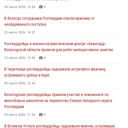
В Вологде определились победители и призеры Чемпионатов
Северо-Западного округа Росгвардии по спортивному и боевому
29 июля 2026, 13:20
9
самбо
В Вологде сотрудники Росгвардии спасли мужчину от
03 августа 2026, 08:54
8
1
необдуманного поступка
ЗА МИНУВШУЮ НЕДЕЛЮ СОТРУДНИКАМИ ВНЕВЕДОМСТВЕННОЙ
22 июля 2026, 14:57
ОХРАНЫ РОСГВАРДИИ В ВОЛОГОДСКОЙ ОБЛАСТИ ЗАДЕРЖАНО 23
Росгвардейцы в военно-патриотическом центре «Авангард»
ПРАВОНАРУШИТЕЛЯ
Вологодской области провели для ребят интерактивное занятие
02 августа 2026, 10:37
15 июля 2026, 13:00
4
Росгвардейцы в г. Соколе задержали несовершеннолетнего
В Череповце росгвардейцы задержали нетрезвого мужчину,
нарушителя на питбайке
устроившего дебош в баре
31 июля 2026, 06:43
09 июля 2026, 12:54
Вологодские росгвардейцы приняли участие в чемпионате по
многоборью кинологов на первенство Северо-Западного округа
Росгвардии
20 июля 2026, 11:34
5
В Великом Устюге росгвардейцы задержали мужчин, устроивших