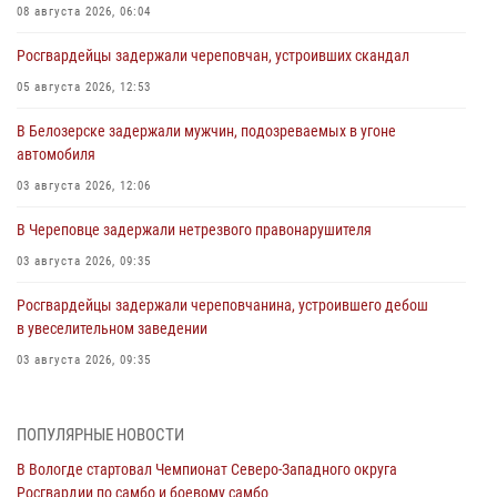
08 августа 2026, 06:04
Росгвардейцы задержали череповчан, устроивших скандал
05 августа 2026, 12:53
В Белозерске задержали мужчин, подозреваемых в угоне
автомобиля
03 августа 2026, 12:06
В Череповце задержали нетрезвого правонарушителя
03 августа 2026, 09:35
Росгвардейцы задержали череповчанина, устроившего дебош
в увеселительном заведении
03 августа 2026, 09:35
В Череповце задержали женщину, подозреваемую в хищении
товаров из магазина
ПОПУЛЯРНЫЕ НОВОСТИ
03 августа 2026, 09:34
В Вологде стартовал Чемпионат Северо-Западного округа
Росгвардии по самбо и боевому самбо