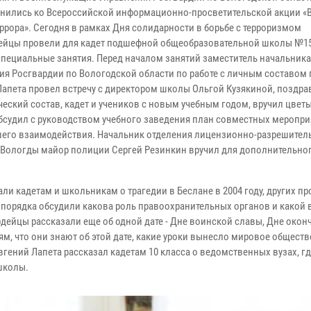
нились ко Всероссийской информационно-просветительской акции «
еррора». Сегодня в рамках Дня солидарности в борьбе с терроризмом
ейцы провели для кадет подшефной общеобразовательной школы №15
специальные занятия. Перед началом занятий заместитель начальника
ия Росгвардии по Вологодской области по работе с личным составом
Лапета провел встречу с директором школы Ольгой Кузякиной, поздра
еский состав, кадет и учеников с новым учебным годом, вручил цветы
обсудил с руководством учебного заведения план совместных меропри
его взаимодействия. Начальник отделения лицензионно-разрешител
.Вологды майор полиции Сергей Резинкин вручил для дополнительно
и кадетам и школьникам о трагедии в Беслане в 2004 году, других п
опорядка обсудили какова роль правоохранительных органов и какой 
рдейцы рассказали еще об одной дате - Дне воинской славы, Дне окон
, что они знают об этой дате, какие уроки вынесло мировое обществ
ений Лапета рассказал кадетам 10 класса о ведомственных вузах, гд
школы.