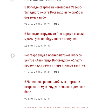
магазина
В Вологде стартовал Чемпионат Северо-
03 августа 2026, 09:34
Западного округа Росгвардии по самбо и
боевому самбо
В Вологде определились победители и
призеры Чемпионатов Северо-Западного
29 июля 2026, 13:20
9
округа Росгвардии по спортивному и боевому
самбо
В Вологде сотрудники Росгвардии спасли
мужчину от необдуманного поступка
03 августа 2026, 08:54
8
1
22 июля 2026, 14:57
ЗА МИНУВШУЮ НЕДЕЛЮ СОТРУДНИКАМИ
ВНЕВЕДОМСТВЕННОЙ ОХРАНЫ РОСГВАРДИИ
Росгвардейцы в военно-патриотическом
В ВОЛОГОДСКОЙ ОБЛАСТИ ЗАДЕРЖАНО 23
центре «Авангард» Вологодской области
ПРАВОНАРУШИТЕЛЯ
провели для ребят интерактивное занятие
02 августа 2026, 10:37
15 июля 2026, 13:00
4
Росгвардейцы в г. Соколе задержали
В Череповце росгвардейцы задержали
несовершеннолетнего нарушителя
нетрезвого мужчину, устроившего дебош в
на питбайке
баре
31 июля 2026, 06:43
09 июля 2026, 12:54
В Вологде стартовал Чемпионат Северо-