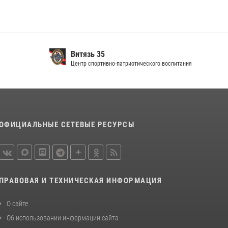
В Вологде представители Росгвардии и
УМВД обсудили взаимодействие по
профилактике мошенничеств
22 июля 2026, 12:10
2
Витязь 35
В ВОЛОГДЕ РОСГВАРДЕЙЦЫ ЗАДЕРЖАЛИ
Центр спортивно-патриотического воспитания
МУЖЧИНУ, ОТКАЗЫВАВШЕГОСЯ
ОСВОБОДИТЬ НОМЕР В ГОСТИНИЦЕ
24 июля 2026, 07:32
ОФИЦИАЛЬНЫЕ СЕТЕВЫЕ РЕСУРСЫ
ПРАВОВАЯ И ТЕХНИЧЕСКАЯ ИНФОРМАЦИЯ
О сайте
Об использовании информации сайта