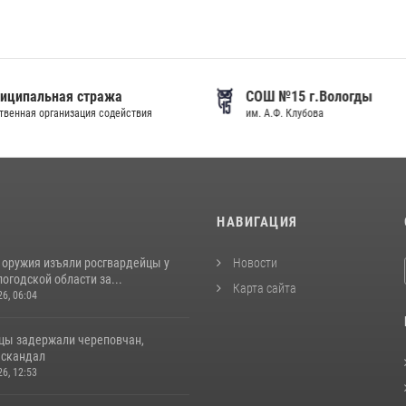
иципальная стража
СОШ №15 г.Вологды
венная организация содействия
им. А.Ф. Клубова
И
НАВИГАЦИЯ
 оружия изъяли росгвардейцы у
Новости
огодской области за...
Карта сайта
26, 06:04
цы задержали череповчан,
 скандал
26, 12:53