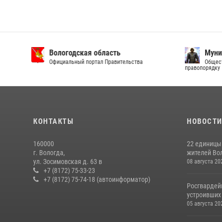
Вологодская область
Муни
Официальный портал Правительства
Общест
правопорядку
КОНТАКТЫ
НОВОСТ
160000
22 единицы
г. Вологда,
жителей Вол
ул. Зосимовская д. 63 в
08 августа 20
+7 (8172) 75-33-23
+7 (8172) 75-74-18 (автоинформатор)
Росгвардей
устроивших
05 августа 20