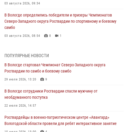
03 августа 2026, 09:34
В Вологде определились победители и призеры Чемпионатов
Северо-Западного округа Росгвардии по спортивному и боевому
самбо
03 августа 2026, 08:54
8
1
ЗА МИНУВШУЮ НЕДЕЛЮ СОТРУДНИКАМИ ВНЕВЕДОМСТВЕННОЙ
ОХРАНЫ РОСГВАРДИИ В ВОЛОГОДСКОЙ ОБЛАСТИ ЗАДЕРЖАНО 23
ПОПУЛЯРНЫЕ НОВОСТИ
ПРАВОНАРУШИТЕЛЯ
В Вологде стартовал Чемпионат Северо-Западного округа
02 августа 2026, 10:37
Росгвардии по самбо и боевому самбо
Росгвардейцы в г. Соколе задержали несовершеннолетнего
29 июля 2026, 13:20
9
нарушителя на питбайке
В Вологде сотрудники Росгвардии спасли мужчину от
31 июля 2026, 06:43
необдуманного поступка
В Вологде стартовал Чемпионат Северо-Западного округа
22 июля 2026, 14:57
Росгвардии по самбо и боевому самбо
Росгвардейцы в военно-патриотическом центре «Авангард»
29 июля 2026, 13:20
9
Вологодской области провели для ребят интерактивное занятие
15 июля 2026, 13:00
4