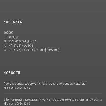
взаимодействие по профилактике мошенничеств
22 июля 2026, 12:10
2
21 единицу оружия изъяли за минувшую неделю сотрудники
КОНТАКТЫ
Росгвардии в Вологодской области
20 июля 2026, 10:47
160000
г. Вологда,
В Соколе росгвардейцы задержали двух нетрезвых мужчин,
ул. Зосимовская д. 63 в
угрожавших молодежи расправой
+7 (8172) 75-33-23
+7 (8172) 75-74-18 (автоинформатор)
08 июля 2026, 07:52
1
НОВОСТИ
Росгвардейцы задержали череповчан, устроивших скандал
05 августа 2026, 12:53
В Белозерске задержали мужчин, подозреваемых в угоне автомобиля
03 августа 2026, 12:06