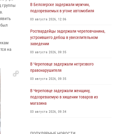
В Белозерске задержали мужчин,
д группы
подозреваемых в угоне автомобиля
а.
ъявить
03 августа 2026, 12:06
 был
Росгвардейцы задержали череповчанина,
устроившего дебош в увеселительном
никам
заведении
тся на
03 августа 2026, 09:35
В Череповце задержали нетрезвого
правонарушителя
03 августа 2026, 09:35
В Череповце задержали женщину,
подозреваемую в хищении товаров из
магазина
03 августа 2026, 09:34
В Вологде определились победители и
призеры Чемпионатов Северо-Западного
ПОПУЛЯРНЫЕ НОВОСТИ