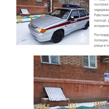
поступил
задержан
Работник
паспорт.
исправлен
Росгвард
полиции 
улице и 