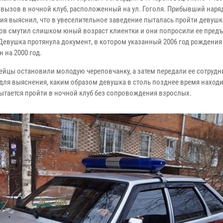
 вызов в ночной клуб, расположенный на ул. Гоголя. Прибывший наря
ия выяснил, что в увеселительное заведение пыталась пройти девушк
ов смутил слишком юный возраст клиентки и они попросили ее пред
 Девушка протянула документ, в котором указанный 2006 год рождения
 на 2000 год.
ейцы остановили молодую череповчанку, а затем передали ее сотруд
для выяснения, каким образом девушка в столь позднее время находи
пытается пройти в ночной клуб без сопровождения взрослых.