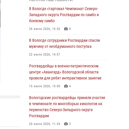
округа Росгвардии по спортивному и боевому
самбо
В Вологде стартовал Чемпионат Северо-
Западного округа Росгвардии по самбо и
03 августа 2026, 08:54
8
1
боевому самбо
ЗА МИНУВШУЮ НЕДЕЛЮ СОТРУДНИКАМИ
29 июля 2026, 13:20
9
ВНЕВЕДОМСТВЕННОЙ ОХРАНЫ РОСГВАРДИИ
В ВОЛОГОДСКОЙ ОБЛАСТИ ЗАДЕРЖАНО 23
В Вологде сотрудники Росгвардии спасли
ПРАВОНАРУШИТЕЛЯ
мужчину от необдуманного поступка
02 августа 2026, 10:37
22 июля 2026, 14:57
Росгвардейцы в г. Соколе задержали
Росгвардейцы в военно-патриотическом
несовершеннолетнего нарушителя
центре «Авангард» Вологодской области
на питбайке
провели для ребят интерактивное занятие
31 июля 2026, 06:43
15 июля 2026, 13:00
4
В Вологде стартовал Чемпионат Северо-
Вологодские росгвардейцы приняли участие
Западного округа Росгвардии по самбо и
в чемпионате по многоборью кинологов на
боевому самбо
первенство Северо-Западного округа
Росгвардии
29 июля 2026, 13:20
9
20 июля 2026, 11:34
5
В Вологде росгвардейцы задержали