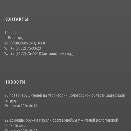
20 июля 2026, 10:47
В ВОЛОГДЕ РОСГВАРДЕЙЦЫ ЗАДЕРЖАЛИ МУЖЧИНУ,
КОНТАКТЫ
ОТКАЗЫВАВШЕГОСЯ ОСВОБОДИТЬ НОМЕР В ГОСТИНИЦЕ
24 июля 2026, 07:32
160000
г. Вологда,
26 единиц оружия сдали росгвардейцам добровольно жители
ул. Зосимовская д. 63 в
Вологодской области за минувшую неделю
+7 (8172) 75-33-23
+7 (8172) 75-74-18 (автоинформатор)
11 июля 2026, 05:49
НОВОСТИ
20 правонарушителей на территории Вологодской области задержали
сотруд...
09 августа 2026, 06:13
22 единицы оружия изъяли росгвардейцы у жителей Вологодской
области за...
08 августа 2026, 06:04