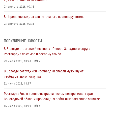
03 августа 2026, 09:35
В Череповце задержали нетрезвого правонарушителя
03 августа 2026, 09:35
В Череповце задержали женщину, подозреваемую в хищении
товаров из магазина
ПОПУЛЯРНЫЕ НОВОСТИ
03 августа 2026, 09:34
В Вологде стартовал Чемпионат Северо-Западного округа
Росгвардии по самбо и боевому самбо
В Вологде определились победители и призеры Чемпионатов
Северо-Западного округа Росгвардии по спортивному и боевому
29 июля 2026, 13:20
9
самбо
В Вологде сотрудники Росгвардии спасли мужчину от
03 августа 2026, 08:54
8
1
необдуманного поступка
ЗА МИНУВШУЮ НЕДЕЛЮ СОТРУДНИКАМИ ВНЕВЕДОМСТВЕННОЙ
22 июля 2026, 14:57
ОХРАНЫ РОСГВАРДИИ В ВОЛОГОДСКОЙ ОБЛАСТИ ЗАДЕРЖАНО 23
Росгвардейцы в военно-патриотическом центре «Авангард»
ПРАВОНАРУШИТЕЛЯ
Вологодской области провели для ребят интерактивное занятие
02 августа 2026, 10:37
15 июля 2026, 13:00
4
Росгвардейцы в г. Соколе задержали несовершеннолетнего