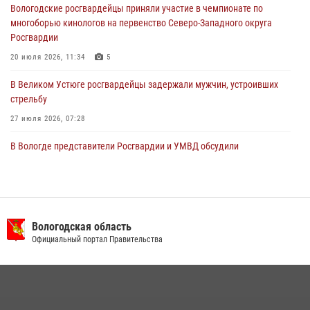
Вологодские росгвардейцы приняли участие в чемпионате по
нарушителя на питбайке
многоборью кинологов на первенство Северо-Западного округа
31 июля 2026, 06:43
Росгвардии
20 июля 2026, 11:34
5
В Великом Устюге росгвардейцы задержали мужчин, устроивших
стрельбу
27 июля 2026, 07:28
В Вологде представители Росгвардии и УМВД обсудили
взаимодействие по профилактике мошенничеств
22 июля 2026, 12:10
2
16 правонарушителей на территории Вологодской области
задержали сотрудники вневедомственной охраны Росгвардии за
Вологодская область
минувшую неделю
Официальный портал Правительства
20 июля 2026, 09:06
21 единицу оружия изъяли за минувшую неделю сотрудники
Росгвардии в Вологодской области