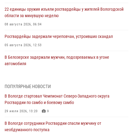
22 единицы оружия изъяли росгвардейцы у жителей Вологодской
области за минувшую неделю
08 августа 2026, 06:04
Росгвардейцы задержали череповчан, устроивших скандал
05 августа 2026, 12:53
В Белозерске задержали мужчин, подозреваемых в угоне
автомобиля
03 августа 2026, 12:06
Росгвардейцы задержали череповчанина, устроившего дебош
ПОПУЛЯРНЫЕ НОВОСТИ
в увеселительном заведении
В Вологде стартовал Чемпионат Северо-Западного округа
03 августа 2026, 09:35
Росгвардии по самбо и боевому самбо
В Череповце задержали нетрезвого правонарушителя
29 июля 2026, 13:20
9
03 августа 2026, 09:35
В Вологде сотрудники Росгвардии спасли мужчину от
необдуманного поступка
В Череповце задержали женщину, подозреваемую в хищении