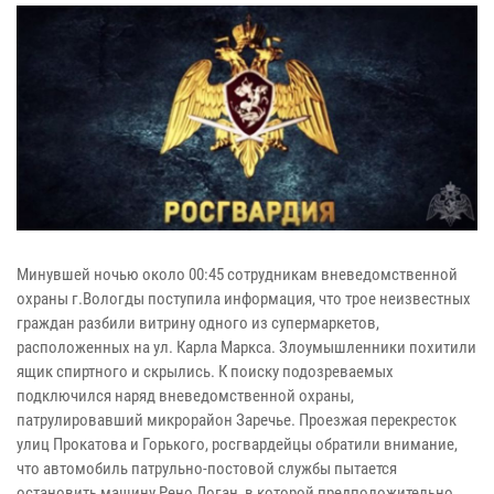
Минувшей ночью около 00:45 сотрудникам вневедомственной
охраны г.Вологды поступила информация, что трое неизвестных
граждан разбили витрину одного из супермаркетов,
расположенных на ул. Карла Маркса. Злоумышленники похитили
ящик спиртного и скрылись. К поиску подозреваемых
подключился наряд вневедомственной охраны,
патрулировавший микрорайон Заречье. Проезжая перекресток
улиц Прокатова и Горького, росгвардейцы обратили внимание,
что автомобиль патрульно-постовой службы пытается
остановить машину Рено Логан, в которой предположительно