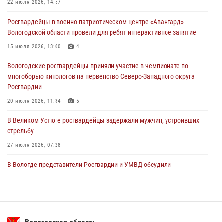
товаров из магазина
22 июля 2026, 14:57
03 августа 2026, 09:34
Росгвардейцы в военно-патриотическом центре «Авангард»
Вологодской области провели для ребят интерактивное занятие
В Вологде определились победители и призеры Чемпионатов
Северо-Западного округа Росгвардии по спортивному и боевому
15 июля 2026, 13:00
4
самбо
Вологодские росгвардейцы приняли участие в чемпионате по
03 августа 2026, 08:54
8
1
многоборью кинологов на первенство Северо-Западного округа
Росгвардии
20 июля 2026, 11:34
5
В Великом Устюге росгвардейцы задержали мужчин, устроивших
стрельбу
27 июля 2026, 07:28
В Вологде представители Росгвардии и УМВД обсудили
взаимодействие по профилактике мошенничеств
22 июля 2026, 12:10
2
16 правонарушителей на территории Вологодской области
задержали сотрудники вневедомственной охраны Росгвардии за