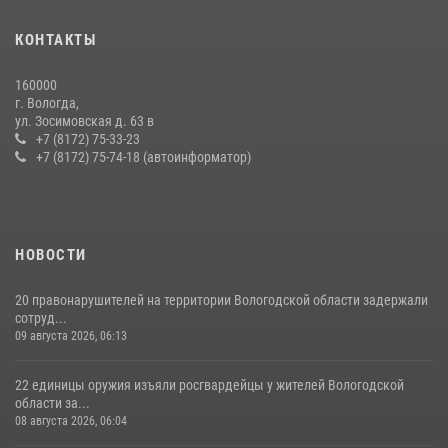
21 единицу оружия изъяли за минувшую неделю сотрудники
КОНТАКТЫ
Росгвардии в Вологодской области
20 июля 2026, 10:47
160000
г. Вологда,
В ВОЛОГДЕ РОСГВАРДЕЙЦЫ ЗАДЕРЖАЛИ МУЖЧИНУ,
ул. Зосимовская д. 63 в
ОТКАЗЫВАВШЕГОСЯ ОСВОБОДИТЬ НОМЕР В ГОСТИНИЦЕ
+7 (8172) 75-33-23
+7 (8172) 75-74-18 (автоинформатор)
24 июля 2026, 07:32
НОВОСТИ
20 правонарушителей на территории Вологодской области задержали
сотруд...
09 августа 2026, 06:13
22 единицы оружия изъяли росгвардейцы у жителей Вологодской
области за...
08 августа 2026, 06:04