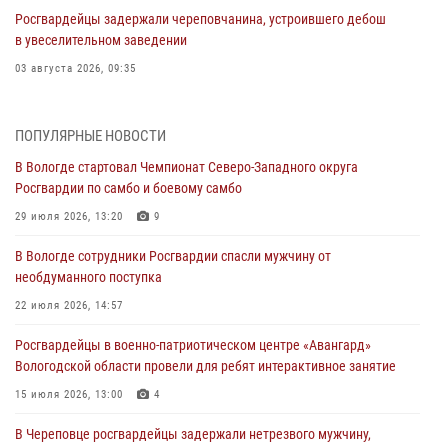
Росгвардейцы задержали череповчанина, устроившего дебош
в увеселительном заведении
03 августа 2026, 09:35
В Череповце задержали женщину, подозреваемую в хищении
товаров из магазина
ПОПУЛЯРНЫЕ НОВОСТИ
03 августа 2026, 09:34
В Вологде стартовал Чемпионат Северо-Западного округа
Росгвардии по самбо и боевому самбо
В Вологде определились победители и призеры Чемпионатов
Северо-Западного округа Росгвардии по спортивному и боевому
29 июля 2026, 13:20
9
самбо
В Вологде сотрудники Росгвардии спасли мужчину от
03 августа 2026, 08:54
8
1
необдуманного поступка
ЗА МИНУВШУЮ НЕДЕЛЮ СОТРУДНИКАМИ ВНЕВЕДОМСТВЕННОЙ
22 июля 2026, 14:57
ОХРАНЫ РОСГВАРДИИ В ВОЛОГОДСКОЙ ОБЛАСТИ ЗАДЕРЖАНО 23
Росгвардейцы в военно-патриотическом центре «Авангард»
ПРАВОНАРУШИТЕЛЯ
Вологодской области провели для ребят интерактивное занятие
02 августа 2026, 10:37
15 июля 2026, 13:00
4
Росгвардейцы в г. Соколе задержали несовершеннолетнего
В Череповце росгвардейцы задержали нетрезвого мужчину,
нарушителя на питбайке