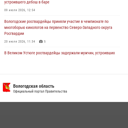
устроившего дебош в баре
31 июля 2026, 06:43
09 июля 2026, 12:54
Вологодские росгвардейцы приняли участие в чемпионате по
многоборью кинологов на первенство Северо-Западного округа
Росгвардии
20 июля 2026, 11:34
5
В Великом Устюге росгвардейцы задержали мужчин, устроивших
стрельбу
27 июля 2026, 07:28
В Вологде представители Росгвардии и УМВД обсудили
взаимодействие по профилактике мошенничеств
Вологодская область
Официальный портал Правительства
22 июля 2026, 12:10
2
16 правонарушителей на территории Вологодской области
задержали сотрудники вневедомственной охраны Росгвардии за
минувшую неделю
20 июля 2026, 09:06