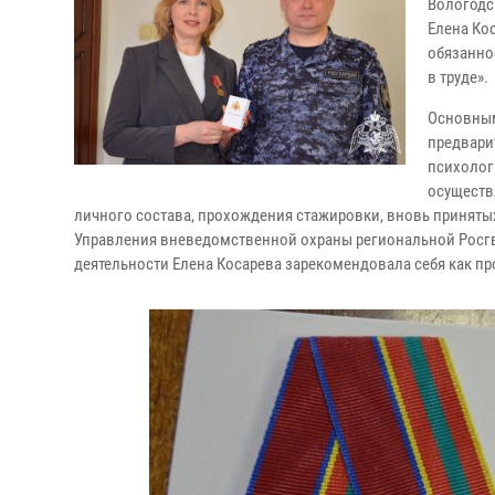
Вологодс
Елена Ко
обязанно
в труде».
Основным
предвари
психолог
осуществ
личного состава, прохождения стажировки, вновь принятых
Управления вневедомственной охраны региональной Росгв
деятельности Елена Косарева зарекомендовала себя как п