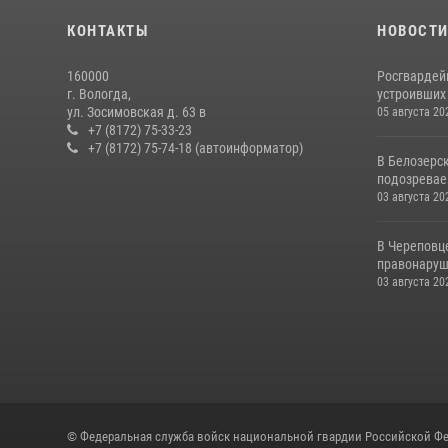
КОНТАКТЫ
НОВОСТ
160000
Росгвардей
г. Вологда,
устроивших
ул. Зосимовская д. 63 в
05 августа 20
+7 (8172) 75-33-23
+7 (8172) 75-74-18 (автоинформатор)
В Белозерс
подозревае
03 августа 20
В Череповц
правонаруш
03 августа 20
© Федеральная служба войск национальной гвардии Российской Фе