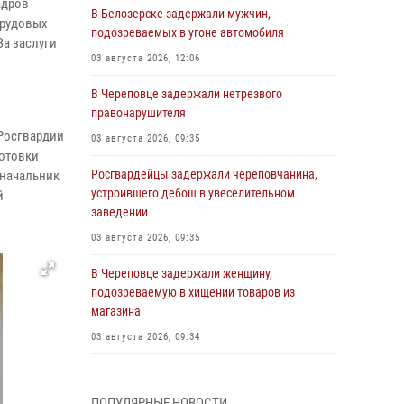
адров
В Белозерске задержали мужчин,
трудовых
подозреваемых в угоне автомобиля
За заслуги
03 августа 2026, 12:06
В Череповце задержали нетрезвого
правонарушителя
 Росгвардии
03 августа 2026, 09:35
отовки
Росгвардейцы задержали череповчанина,
 начальник
устроившего дебош в увеселительном
й
заведении
03 августа 2026, 09:35
В Череповце задержали женщину,
подозреваемую в хищении товаров из
магазина
03 августа 2026, 09:34
В Вологде определились победители и
призеры Чемпионатов Северо-Западного
ПОПУЛЯРНЫЕ НОВОСТИ