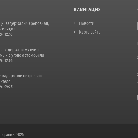
И
НАВИГАЦИЯ
цы задержали череповчан,
Новости
 скандал
Карта сайта
26, 12:53
ке задержали мужчин,
мых в угоне автомобиля
26, 12:06
е задержали нетрезвого
ителя
26, 09:35
дерации, 2026