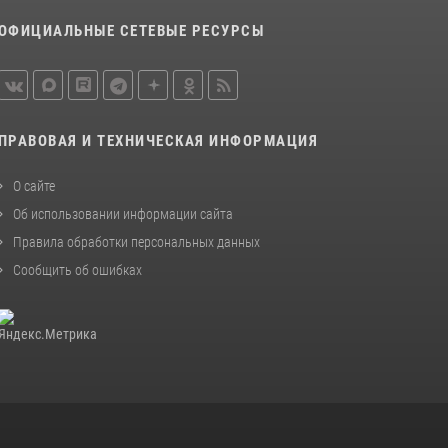
Вологодской области задержали сотрудники
ОФИЦИАЛЬНЫЕ СЕТЕВЫЕ РЕСУРСЫ
вневедомственной охраны Росгвардии за
минувшую неделю
20 июля 2026, 09:06
21 единицу оружия изъяли за минувшую
ПРАВОВАЯ И ТЕХНИЧЕСКАЯ ИНФОРМАЦИЯ
неделю сотрудники Росгвардии в
Вологодской области
О сайте
20 июля 2026, 10:47
Об использовании информации сайта
Правила обработки персональных данных
Сообщить об ошибках