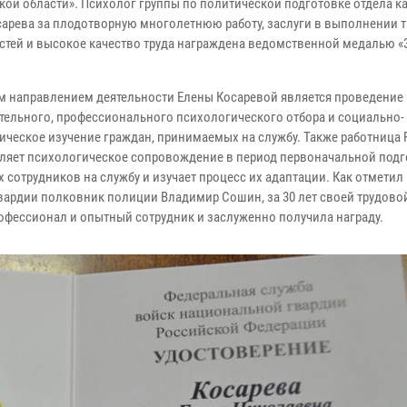
кой области». Психолог группы по политической подготовке отдела к
сарева за плодотворную многолетнюю работу, заслуги в выполнении 
стей и высокое качество труда награждена ведомственной медалью «
 направлением деятельности Елены Косаревой является проведение
тельного, профессионального психологического отбора и социально-
ическое изучение граждан, принимаемых на службу. Также работница
ляет психологическое сопровождение в период первоначальной подг
 сотрудников на службу и изучает процесс их адаптации. Как отметил
ардии полковник полиции Владимир Сошин, за 30 лет своей трудово
рофессионал и опытный сотрудник и заслуженно получила награду.