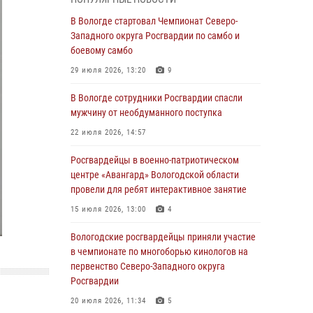
округа Росгвардии по спортивному и боевому
самбо
В Вологде стартовал Чемпионат Северо-
Западного округа Росгвардии по самбо и
03 августа 2026, 08:54
8
1
боевому самбо
ЗА МИНУВШУЮ НЕДЕЛЮ СОТРУДНИКАМИ
29 июля 2026, 13:20
9
ВНЕВЕДОМСТВЕННОЙ ОХРАНЫ РОСГВАРДИИ
В ВОЛОГОДСКОЙ ОБЛАСТИ ЗАДЕРЖАНО 23
В Вологде сотрудники Росгвардии спасли
ПРАВОНАРУШИТЕЛЯ
мужчину от необдуманного поступка
02 августа 2026, 10:37
22 июля 2026, 14:57
Росгвардейцы в г. Соколе задержали
Росгвардейцы в военно-патриотическом
несовершеннолетнего нарушителя
центре «Авангард» Вологодской области
на питбайке
провели для ребят интерактивное занятие
31 июля 2026, 06:43
15 июля 2026, 13:00
4
В Вологде стартовал Чемпионат Северо-
Вологодские росгвардейцы приняли участие
Западного округа Росгвардии по самбо и
в чемпионате по многоборью кинологов на
боевому самбо
первенство Северо-Западного округа
Росгвардии
29 июля 2026, 13:20
9
20 июля 2026, 11:34
5
В Вологде росгвардейцы задержали