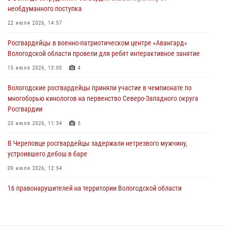
31 июля 2026, 06:43
необдуманного поступка
В Вологде стартовал Чемпионат Северо-Западного округа
22 июля 2026, 14:57
Росгвардии по самбо и боевому самбо
Росгвардейцы в военно-патриотическом центре «Авангард»
29 июля 2026, 13:20
9
Вологодской области провели для ребят интерактивное занятие
В Вологде росгвардейцы задержали мужчину, подозреваемого в
15 июля 2026, 13:00
4
хищении цветного металла
Вологодские росгвардейцы приняли участие в чемпионате по
29 июля 2026, 09:08
многоборью кинологов на первенство Северо-Западного округа
Росгвардии
20 июля 2026, 11:34
5
В Череповце росгвардейцы задержали нетрезвого мужчину,
устроившего дебош в баре
09 июля 2026, 12:54
16 правонарушителей на территории Вологодской области
задержали сотрудники вневедомственной охраны Росгвардии за
минувшую неделю
20 июля 2026, 09:06