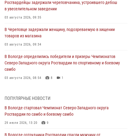
Росгвардейцы задержали череповчанина, устроившего дебош
в увеселительном заведении
03 августа 2026, 09:35
В Череповце задержали женщину, подозреваемую в хищении
товаров из магазина
03 августа 2026, 09:34
В Вологде определились победители и призеры Чемпионатов
Северо-Западного округа Росгвардии по спортивному и боевому
самбо
03 августа 2026, 08:54
8
1
ЗА МИНУВШУЮ НЕДЕЛЮ СОТРУДНИКАМИ ВНЕВЕДОМСТВЕННОЙ
ОХРАНЫ РОСГВАРДИИ В ВОЛОГОДСКОЙ ОБЛАСТИ ЗАДЕРЖАНО 23
ПОПУЛЯРНЫЕ НОВОСТИ
ПРАВОНАРУШИТЕЛЯ
В Вологде стартовал Чемпионат Северо-Западного округа
02 августа 2026, 10:37
Росгвардии по самбо и боевому самбо
Росгвардейцы в г. Соколе задержали несовершеннолетнего
29 июля 2026, 13:20
9
нарушителя на питбайке
В Вологде сотрудники Росгвардии спасли мужчину от