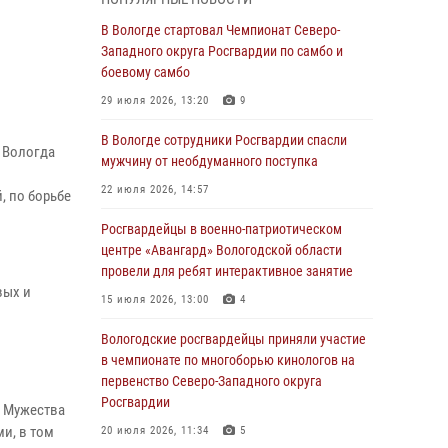
магазина
В Вологде стартовал Чемпионат Северо-
03 августа 2026, 09:34
Западного округа Росгвардии по самбо и
боевому самбо
В Вологде определились победители и
призеры Чемпионатов Северо-Западного
29 июля 2026, 13:20
9
округа Росгвардии по спортивному и боевому
самбо
В Вологде сотрудники Росгвардии спасли
 Вологда
мужчину от необдуманного поступка
03 августа 2026, 08:54
8
1
22 июля 2026, 14:57
, по борьбе
ЗА МИНУВШУЮ НЕДЕЛЮ СОТРУДНИКАМИ
ВНЕВЕДОМСТВЕННОЙ ОХРАНЫ РОСГВАРДИИ
Росгвардейцы в военно-патриотическом
В ВОЛОГОДСКОЙ ОБЛАСТИ ЗАДЕРЖАНО 23
центре «Авангард» Вологодской области
ПРАВОНАРУШИТЕЛЯ
провели для ребят интерактивное занятие
вых и
02 августа 2026, 10:37
15 июля 2026, 13:00
4
Росгвардейцы в г. Соколе задержали
Вологодские росгвардейцы приняли участие
несовершеннолетнего нарушителя
в чемпионате по многоборью кинологов на
на питбайке
первенство Северо-Западного округа
Росгвардии
м Мужества
31 июля 2026, 06:43
и, в том
20 июля 2026, 11:34
5
В Вологде стартовал Чемпионат Северо-