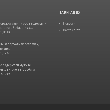
И
НАВИГАЦИЯ
 оружия изъяли росгвардейцы у
Новости
огодской области за...
Карта сайта
26, 06:04
цы задержали череповчан,
 скандал
26, 12:53
ке задержали мужчин,
мых в угоне автомобиля
26, 12:06