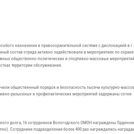
собого назначения в правоохранительной системе с дислокацией в г.
ичный состав отряда активно задействовали в мероприятиях по охране
ажных общественно-политических и спортивно-массовых мероприятий
стках территории обслуживания.
чили общественный порядок и безопасность тысячи культурно-массо
ативно-разыскных и профилактических мероприятий задержаны сотни
бного долга, 16 сотрудников Вологодского ОМОН награждены Ордено
но). Сотрудники подразделения более 400 раз награждались наградам