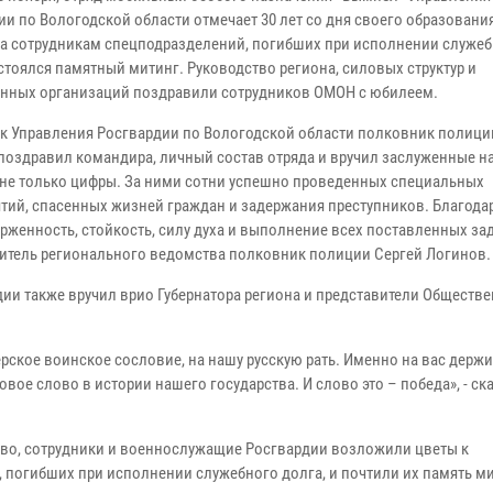
ии по Вологодской области отмечает 30 лет со дня своего образовани
а сотрудникам спецподразделений, погибших при исполнении служе
стоялся памятный митинг. Руководство региона, силовых структур и
нных организаций поздравили сотрудников ОМОН с юбилеем.
к Управления Росгвардии по Вологодской области полковник полици
поздравил командира, личный состав отряда и вручил заслуженные на
о не только цифры. За ними сотни успешно проведенных специальных
тий, спасенных жизней граждан и задержания преступников. Благода
рженность, стойкость, силу духа и выполнение всех поставленных зад
дитель регионального ведомства полковник полиции Сергей Логинов.
ии также вручил врио Губернатора региона и представители Обществ
ерское воинское сословие, на нашу русскую рать. Именно на вас держи
вое слово в истории нашего государства. И слово это – победа», - ск
тво, сотрудники и военнослужащие Росгвардии возложили цветы к
погибших при исполнении служебного долга, и почтили их память м