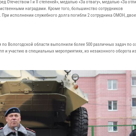
д Отечеством I и II степеней», медалью «За отвагу», медалью «За отл
мственными наградами. Кроме того, большинство сотрудников
 При исполнении служебного долга погибли 2 сотрудника ОМОН, дво
и по Вологодской области выполнили более 500 различных задач по о
пп и участию в специальных мероприятиях, из незаконного оборота и