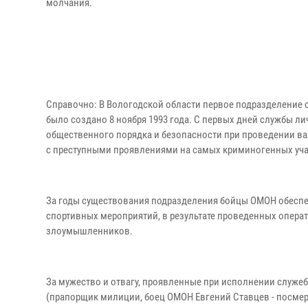
молчания.
Справочно: В Вологодской области первое подразделение о
было создано 8 ноября 1993 года. С первых дней службы л
общественного порядка и безопасности при проведении в
с преступными проявлениями на самых криминогенных уча
За годы существования подразделения бойцы ОМОН обеспе
спортивных мероприятий, в результате проведенных опер
злоумышленников.
За мужество и отвагу, проявленные при исполнении служе
(прапорщик милиции, боец ОМОН Евгений Ставцев - посмерт