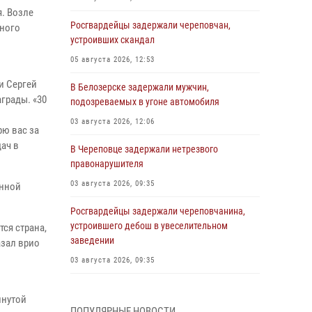
я. Возле
Росгвардейцы задержали череповчан,
бного
устроивших скандал
05 августа 2026, 12:53
и Сергей
В Белозерске задержали мужчин,
грады. «30
подозреваемых в угоне автомобиля
03 августа 2026, 12:06
рю вас за
ач в
В Череповце задержали нетрезвого
правонарушителя
03 августа 2026, 09:35
енной
Росгвардейцы задержали череповчанина,
устроившего дебош в увеселительном
тся страна,
заведении
азал врио
03 августа 2026, 09:35
В Череповце задержали женщину,
инутой
подозреваемую в хищении товаров из
ПОПУЛЯРНЫЕ НОВОСТИ