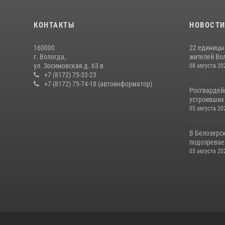
КОНТАКТЫ
НОВОСТ
160000
22 единицы
г. Вологда,
жителей Вол
ул. Зосимовская д. 63 в
08 августа 20
+7 (8172) 75-33-23
+7 (8172) 75-74-18 (автоинформатор)
Росгвардей
устроивших
05 августа 20
В Белозерс
подозревае
03 августа 20